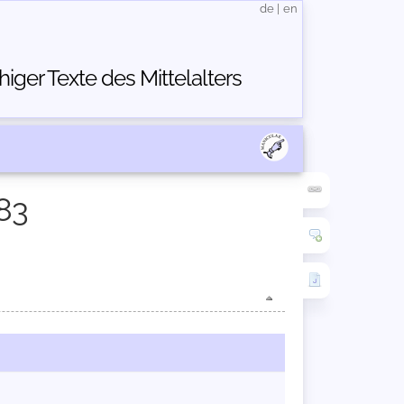
de
|
en
ger Texte des Mittelalters
83