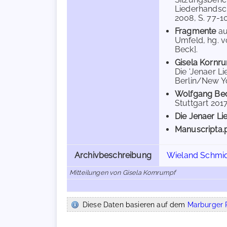
Liederhandsch
2008, S. 77-10
Fragmente
au
Umfeld, hg. v
Beck].
Gisela Kornr
Die 'Jenaer L
Berlin/New Yor
Wolfgang Be
Stuttgart 2017
Die Jenaer Li
Manuscripta.
Archivbeschreibung
Wieland Schmid
Mitteilungen von Gisela Kornrumpf
Diese Daten basieren auf dem
Marburger R