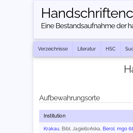
Handschriften­
Eine Bestandsaufnahme der han
Verzeichnisse
Literatur
HSC
Su
H
Aufbewahrungsorte
Institution
Krakau
, Bibl. Jagiellońska,
Berol. mgo 6