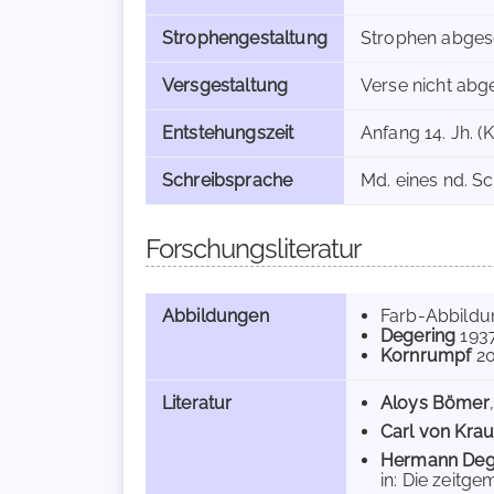
Strophengestaltung
Strophen abges
Versgestaltung
Verse nicht abg
Entstehungszeit
Anfang 14. Jh. (
Schreibsprache
Md. eines nd. Sc
Forschungsliteratur
Abbildungen
Farb-Abbild
Degering
193
Kornrumpf
2
Literatur
Aloys Bömer
Carl von Kra
Hermann Deg
in: Die zeitgem