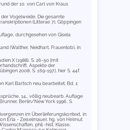
grund der 10. von Carl von Kraus
n der Vogelweide. Die gesamte
ranskriptionen (Litterae 7), Göppingen
Auflage, durchgesehen von Gisela
nd (Walther, Neidhart, Frauenlob), in:
ien X (1988), S. 26-50 [mit
rhandschrift. Aspekte der
bingen 2008, S. 169-197], hier S. 44f.
 Karl Bartsch neu bearbeitet, Bd. 1:
gsprüche, 14., völlig neubearb. Auflage
runner, Berlin/New York 1996, S.
ergenzen im Überlieferungskontext, in:
on Erla - Zeiselmauer, hg. von Helmut
ssenschaften, phil.-hist. Klasse,
 Vom Codex Manesse zur Kolmarer