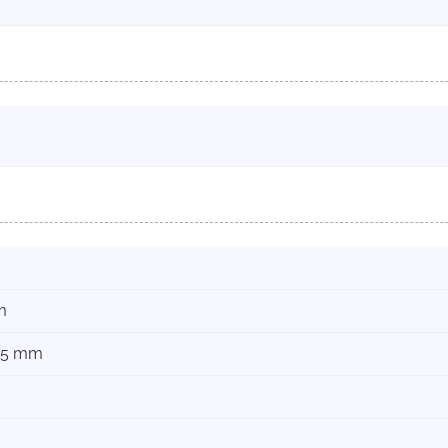
m
115 mm