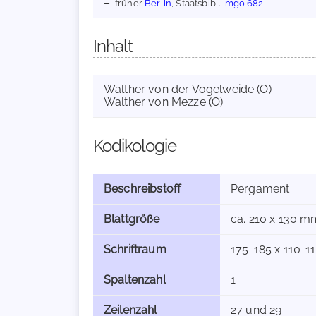
früher
Berlin
, Staatsbibl.,
mgo 682
Inhalt
Walther von der Vogelweide (O)
Walther von Mezze (O)
Kodikologie
Beschreibstoff
Pergament
Blattgröße
ca. 210 x 130 m
Schriftraum
175-185 x 110-
Spaltenzahl
1
Zeilenzahl
27 und 29