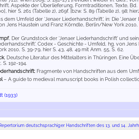
rift. Aspekte der Überlieferung, Formtraditionen, Texte, Bd
0], hier S. 261 (Tabelle 2), 269f. [bzw. S. 89 (Tabelle 2), 98; h
s dem Umfeld der 'Jenaer Liederhandschrift', in: Die 'Jenaer 
on Jens Haustein und Franz Körndle, Berlin/New York 2010, S
umpf
, Der Grundstock der 'Jenaer Liederhandschrift' und sei
iederhandschrift'. Codex - Geschichte - Umfeld, hg. von Jens
k 2010, S. 39-79, hier S. 43, 48, 49 mit Anm. 55, S. 62.
ck
, Deutsche Literatur des Mittelalters in Thüringen. Eine Üb
, S. 192-194.
ederhandschrift:
Fragmente von Handschriften aus dem Umfel
pl
– A guide to medieval manuscript books in Polish collectio
t (1933)
epertorium deutschsprachiger Handschriften des 13. und 14. Jahrh