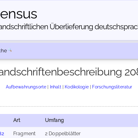
census
dschriftlichen Über­lieferung deutschsprachi
che
andschriftenbeschreibung 20
Aufbewahrungsorte
|
Inhalt
|
Kodikologie
|
Forschungsliteratur
Art
Umfang
82
Fragment
2 Doppelblätter