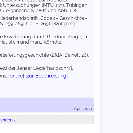
. I: Untersuchungen (MTU 133), Tübingen
ierzu ergänzend S. 286f. und Abb. 1-8].
Liederhandschrift'. Codex - Geschichte -
. 259-269, hier S. 265f. [Wolfgang
ne Erweiterung durch Randnachträge, in:
 Haustein und Franz Körndle,
erlieferungsgeschichte (ZfdA. Beiheft 26),
d der Jenaer Liederhandschrift.
ns. [
online
] [
zur Beschreibung
]
April 2021
underts.