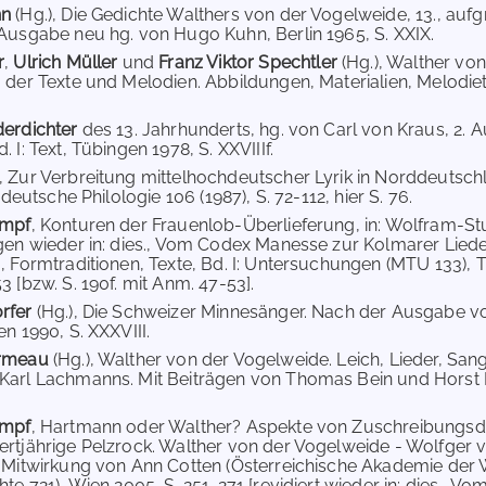
nn
(Hg.), Die Gedichte Walthers von der Vogelweide, 13., auf
Ausgabe neu hg. von Hugo Kuhn, Berlin 1965, S. XXIX.
r
,
Ulrich Müller
und
Franz Viktor Spechtler
(Hg.), Walther vo
 der Texte und Melodien. Abbildungen, Materialien, Melodiet
derdichter
des 13. Jahrhunderts, hg. von Carl von Kraus, 2. 
 I: Text, Tübingen 1978, S. XXVIIIf.
, Zur Verbreitung mittelhochdeutscher Lyrik in Norddeutschla
r deutsche Philologie 106 (1987), S. 72-112, hier S. 76.
umpf
, Konturen der Frauenlob-Überlieferung, in: Wolfram-Stud
gen wieder in: dies., Vom Codex Manesse zur Kolmarer Liede
, Formtraditionen, Texte, Bd. I: Untersuchungen (MTU 133), Tü
 [bzw. S. 190f. mit Anm. 47-53].
rfer
(Hg.), Die Schweizer Minnesänger. Nach der Ausgabe von
n 1990, S. XXXVIII.
ormeau
(Hg.), Walther von der Vogelweide. Leich, Lieder, San
Karl Lachmanns. Mit Beiträgen von Thomas Bein und Horst B
umpf
, Hartmann oder Walther? Aspekte von Zuschreibungsdiv
rtjährige Pelzrock. Walther von der Vogelweide - Wolfger v
 Mitwirkung von Ann Cotten (Österreichische Akademie der Wi
hte 721), Wien 2005, S. 251-271 [revidiert wieder in: dies.,