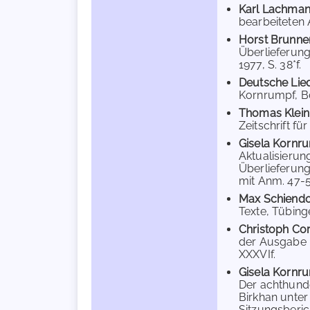
Karl Lachma
bearbeiteten 
Horst Brunne
Überlieferung
1977, S. 38*f.
Deutsche Lie
Kornrumpf, Bd.
Thomas Klein
Zeitschrift fü
Gisela Kornr
Aktualisierun
Überlieferung
mit Anm. 47-53
Max Schiendo
Texte, Tübinge
Christoph C
der Ausgabe 
XXXVIf.
Gisela Kornr
Der achthunde
Birkhan unter
Sitzungsberic