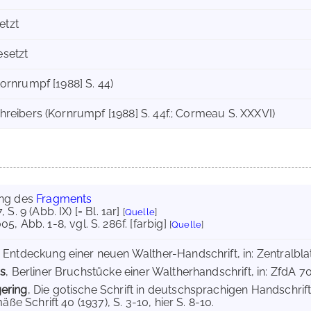
etzt
esetzt
Kornrumpf [1988] S. 44)
hreibers (Kornrumpf [1988] S. 44f.; Cormeau S. XXXVI)
ung des
Fragments
7
, S. 9 (Abb. IX) [= Bl. 1ar]
[
Quelle
]
005
, Abb. 1-8, vgl. S. 286f. [farbig]
[
Quelle
]
, Entdeckung einer neuen Walther-Handschrift, in: Zentralblat
us
, Berliner Bruchstücke einer Waltherhandschrift, in: ZfdA 70 
ering
, Die gotische Schrift in deutschsprachigen Handschrif
äße Schrift 40 (1937), S. 3-10, hier S. 8-10.