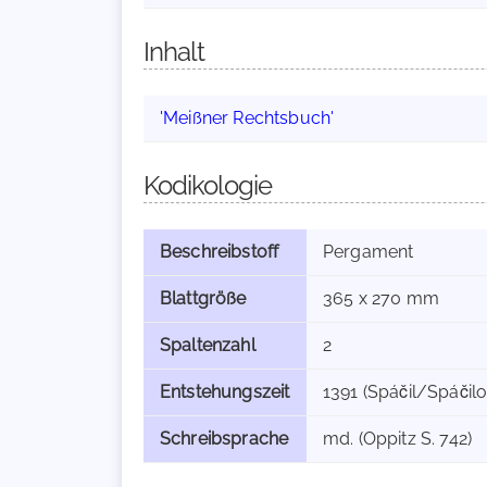
Inhalt
'Meißner Rechtsbuch'
Kodikologie
Beschreibstoff
Pergament
Blattgröße
365 x 270 mm
Spaltenzahl
2
Entstehungszeit
1391 (Spáčil/Spáčilo
Schreibsprache
md. (Oppitz S. 742)