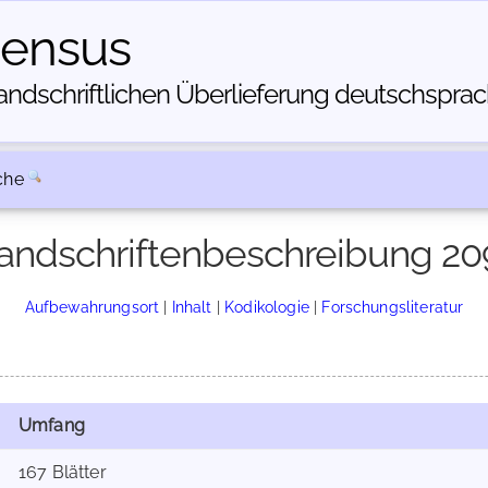
census
dschriftlichen Über­lieferung deutschsprachi
che
andschriftenbeschreibung 20
Aufbewahrungsort
|
Inhalt
|
Kodikologie
|
Forschungsliteratur
Umfang
167 Blätter