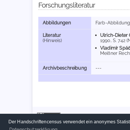
Forschungsliteratur
Abbildungen
Farb-Abbildun
Literatur
Ulrich-Dieter
(Hinweis)
1990, S. 742 (N
Vladimír Spáč
Meißner Recht
Archivbeschreibung
---
Der Handschriftencensus verwendet ein anonymes Statist
Datenschutzerklärung