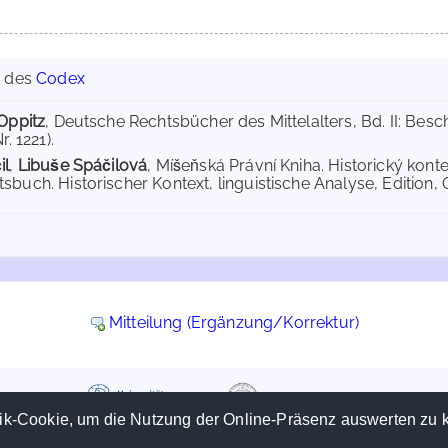
g des
Codex
 Oppitz
, Deutsche Rechtsbücher des Mittelalters, Bd. II: Be
r. 1221).
il
,
Libuše Spáčilová
, Míšeňská Právní Kniha. Historický kont
sbuch. Historischer Kontext, linguistische Analyse, Edition,
Mitteilung (Ergänzung/Korrektur)
ik-Cookie, um die Nutzung der Online-Präsenz auswerten zu 