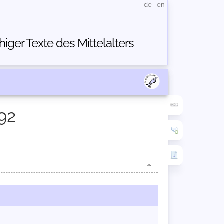
de
|
en
ger Texte des Mittelalters
92