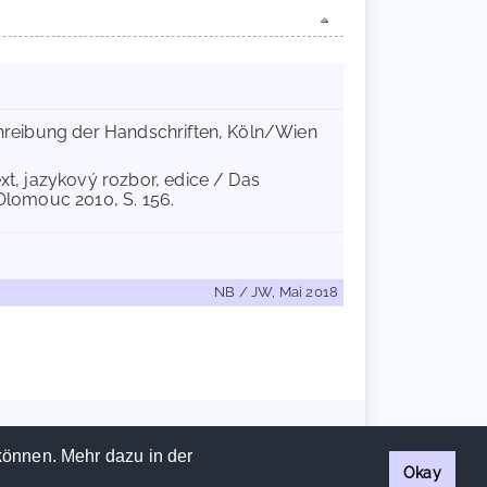
schreibung der Handschriften, Köln/Wien
ext, jazykový rozbor, edice / Das
 Olomouc 2010, S. 156.
NB / JW, Mai 2018
Handschriftencensus 2026 |
Impressum
|
Datenschutzerklärung
können. Mehr dazu in der
Okay