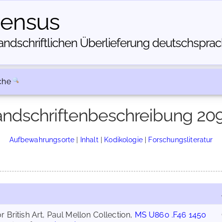
census
dschriftlichen Über­lieferung deutschsprachi
che
ndschriftenbeschreibung 20
Aufbewahrungsorte
|
Inhalt
|
Kodikologie
|
Forschungsliteratur
or British Art, Paul Mellon Collection,
MS U860 .F46 1450