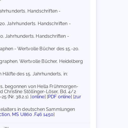
Jahrhunderts. Handschriften -
-20. Jahrhunderts. Handschriften -
20. Jahrhunderts. Handschriften -
raphen - Wertvolle Bücher des 15.-20.
ographen. Wertvolle Bücher, Heidelberg
n Hälfte des 15. Jahrhunderts, in:
ers, begonnen von Hella Frühmorgen-
Christine Stöllinger-Löser, Bd. 4/2
 (Nr. 38.2.1). [
online
] [
PDF online
] [
zur
ttelalters in deutschen Sammlungen
ection, MS U860 .F46 1450
]