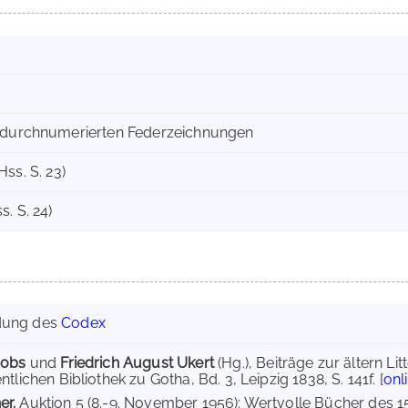
5 durchnumerierten Federzeichnungen
 Hss. S. 23)
ss. S. 24)
dung des
Codex
cobs
und
Friedrich August Ukert
(Hg.), Beiträge zur ältern L
ntlichen Bibliothek zu Gotha, Bd. 3, Leipzig 1838, S. 141f. [
onl
er.
Auktion 5 (8.-9. November 1956): Wertvolle Bücher des 15