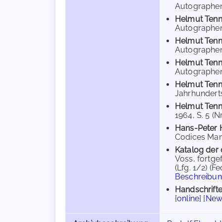
Autographen [
Helmut Tenn
Autographen [.
Helmut Tenn
Autographen, 
Helmut Tenn
Autographen, 
Helmut Tenn
Jahrhunderts,
Helmut Tenn
1964, S. 5 (Nr
Hans-Peter H
Codices Manus
Katalog der 
Voss, fortge
(Lfg. 1/2) (F
Beschreibu
Handschrifte
[
online
] [
New 