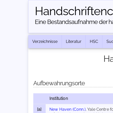
Handschriften­
Eine Bestandsaufnahme der han
Verzeichnisse
Literatur
HSC
Su
Ha
Aufbewahrungsorte
Institution
[a]
New Haven (Conn.)
, Yale Centre f