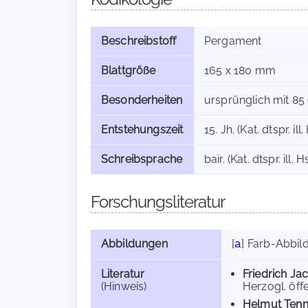
Beschreibstoff
Pergament
Blattgröße
165 x 180 mm
Besonderheiten
ursprünglich mit 8
Entstehungszeit
15. Jh. (Kat. dtspr. ill.
Schreibsprache
bair. (Kat. dtspr. ill. H
Forschungsliteratur
Abbildungen
[
]
Farb-Abbil
a
Literatur
Friedrich Ja
(Hinweis)
Herzogl. öffe
Helmut Tenn