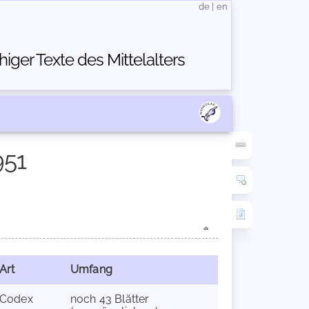
de
|
en
ger Texte des Mittelalters
951
Art
Umfang
Codex
noch 43 Blätter