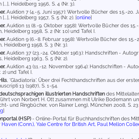
...], Heidelberg 1956, S. 4 (Nr. 3).
er.
Auktion 7 (4.-5. Juni 1957): Wertvolle Bücher des 15.-20. 
..], Heidelberg 1957, S. 5 (Nr. 2). [
online
]
er.
Auktion 11 (8.-9. Oktober 1958): Wertvolle Bücher des 15.
Heidelberg 1958, S. 2 (Nr. 10) und Tafel I.
er.
Auktion 9 (6.-8. Februar 1958): Wertvolle Bücher des 15.-
Heidelberg 1958, S. 3 (Nr. 3).
er.
Auktion 37 (23.-24. Oktober 1963): Handschriften - Autog
 Heidelberg 1963, S. 5 (Nr. 2).
er.
Auktion 43 (11.-12. November 1964): Handschriften - Aut
. 2) und Tafel I.
ils
, 'Gladiatoria'. Über drei Fechthandschriften aus der erste
cripti 13 (1987), S. 1-54.
deutschsprachigen illustrierten Handschriften
des Mittelalt
führt von Norbert H. Ott zusammen mit Ulrike Bodemann und 
echt- und Ringbücher, von Rainer Leng), München 2008, S. 23-25
ng
]
nportal (HSP)
- Online-Portal für Buchhandschriften des Mi
Haven (Conn.), Yale Centre for British Art, Paul Mellon Coll