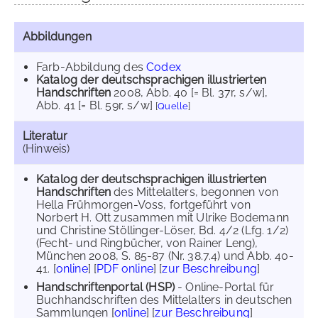
Abbildungen
Farb-Abbildung des
Codex
Katalog der deutschsprachigen illustrierten
Handschriften
2008
, Abb. 40 [= Bl. 37r, s/w]
,
Abb. 41 [= Bl. 59r, s/w]
[
Quelle
]
Literatur
(Hinweis)
Katalog der deutschsprachigen illustrierten
Handschriften
des Mittelalters, begonnen von
Hella Frühmorgen-Voss, fortgeführt von
Norbert H. Ott zusammen mit Ulrike Bodemann
und Christine Stöllinger-Löser, Bd. 4/2 (Lfg. 1/2)
(Fecht- und Ringbücher, von Rainer Leng),
München 2008, S. 85-87 (Nr. 38.7.4) und Abb. 40-
41. [
online
] [
PDF online
] [
zur Beschreibung
]
Handschriftenportal (HSP)
- Online-Portal für
Buchhandschriften des Mittelalters in deutschen
Sammlungen [
online
] [
zur Beschreibung
]