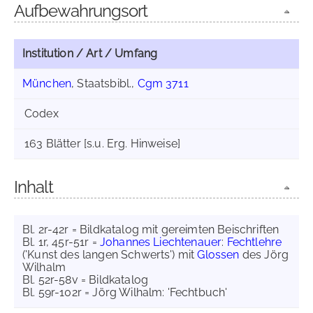
Aufbewahrungsort
Institution / Art / Umfang
München
, Staatsbibl.,
Cgm 3711
Codex
163 Blätter [s.u. Erg. Hinweise]
Inhalt
Bl. 2r-42r = Bildkatalog mit gereimten Beischriften
Bl. 1r, 45r-51r =
Johannes Liechtenauer
:
Fechtlehre
('Kunst des langen Schwerts') mit
Glossen
des Jörg
Wilhalm
Bl. 52r-58v = Bildkatalog
Bl. 59r-102r = Jörg Wilhalm: 'Fechtbuch'