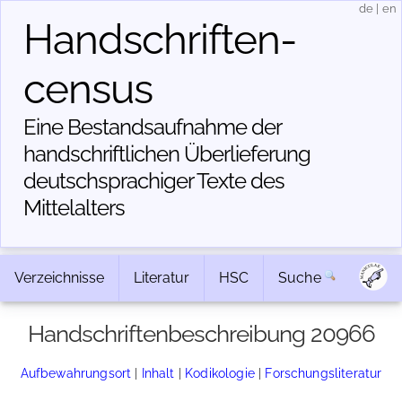
de
|
en
Handschriften­
census
Eine Bestandsaufnahme der
handschriftlichen Über­lieferung
deutschsprachiger Texte des
Mittelalters
Verzeichnisse
Literatur
HSC
Suche
Handschriftenbeschreibung 20966
Aufbewahrungsort
|
Inhalt
|
Kodikologie
|
Forschungsliteratur