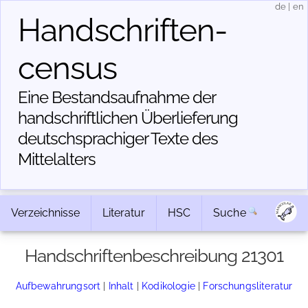
de
|
en
Handschriften­
census
Eine Bestandsaufnahme der
handschriftlichen Über­lieferung
deutschsprachiger Texte des
Mittelalters
Verzeichnisse
Literatur
HSC
Suche
Handschriftenbeschreibung 21301
Aufbewahrungsort
|
Inhalt
|
Kodikologie
|
Forschungsliteratur