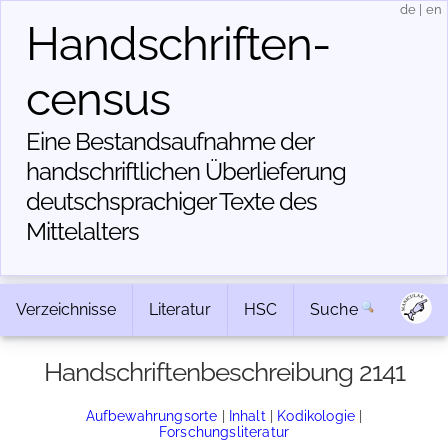
de
|
en
Handschriften­
census
Eine Bestandsaufnahme der
handschriftlichen Über­lieferung
deutschsprachiger Texte des
Mittelalters
Verzeichnisse
Literatur
HSC
Suche
Handschriftenbeschreibung 2141
Aufbewahrungsorte
|
Inhalt
|
Kodikologie
|
Forschungsliteratur