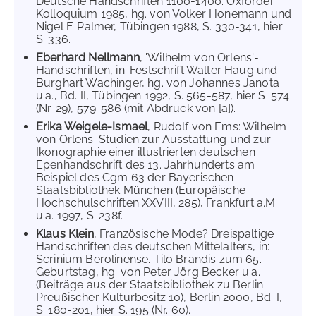
Deutsche Handschriften 1100-1400. Oxforder
Kolloquium 1985, hg. von Volker Honemann und
Nigel F. Palmer, Tübingen 1988, S. 330-341, hier
S. 336.
Eberhard Nellmann
, 'Wilhelm von Orlens'-
Handschriften, in: Festschrift Walter Haug und
Burghart Wachinger, hg. von Johannes Janota
u.a., Bd. II, Tübingen 1992, S. 565-587, hier S. 574
(Nr. 29), 579-586 (mit Abdruck von [a]).
Erika Weigele-Ismael
, Rudolf von Ems: Wilhelm
von Orlens. Studien zur Ausstattung und zur
Ikonographie einer illustrierten deutschen
Epenhandschrift des 13. Jahrhunderts am
Beispiel des Cgm 63 der Bayerischen
Staatsbibliothek München (Europäische
Hochschulschriften XXVIII, 285), Frankfurt a.M.
u.a. 1997, S. 238f.
Klaus Klein
, Französische Mode? Dreispaltige
Handschriften des deutschen Mittelalters, in:
Scrinium Berolinense. Tilo Brandis zum 65.
Geburtstag, hg. von Peter Jörg Becker u.a.
(Beiträge aus der Staatsbibliothek zu Berlin
Preußischer Kulturbesitz 10), Berlin 2000, Bd. I,
S. 180-201, hier S. 195 (Nr. 60).