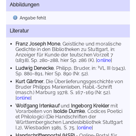
Abbildungen
Angabe fehlt
Literatur
Franz Joseph Mone
, Geistliche und moralische
Gedichte in den Bibliotheken zu Stuttgart, in:
Anzeiger für Kunde der teutschen Vorzeit 7
(1838), Sp. 280-288, hier Sp. 286 (K). [
online
]
1
Ludwig Denecke
, Philipp, Bruder, in:
VL III (1943),
Sp. 880-891, hier Sp. 890 (Nr. 52).
Kurt Gärtner
, Die Überlieferungsgeschichte von
Bruder Philipps Marienleben, Habil.-Schrift
(masch.) Marburg 1978, S. 167-169 (Nr. 52).
[
online
]
Wolfgang Irtenkauf
und
Ingeborg Krekler
mit
Vorarbeiten von
Isolde Dumke
, Codices Poetici
et Philologici (Die Handschriften der
Württembergischen Landesbibliothek Stuttgart
I,2), Wiesbaden 1981, S. 75. [
online
]
Handschriftenportal (HSP)
- Online-Portal für