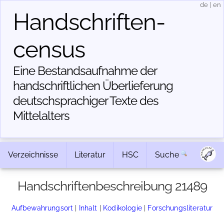
de
|
en
Handschriften­
census
Eine Bestandsaufnahme der
handschriftlichen Über­lieferung
deutschsprachiger Texte des
Mittelalters
Verzeichnisse
Literatur
HSC
Suche
Handschriftenbeschreibung 21489
Aufbewahrungsort
|
Inhalt
|
Kodikologie
|
Forschungsliteratur