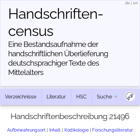
de
|
en
Handschriften­
census
Eine Bestandsaufnahme der
handschriftlichen Über­lieferung
deutschsprachiger Texte des
Mittelalters
Verzeichnisse
Literatur
HSC
Suche
Handschriftenbeschreibung 21496
Aufbewahrungsort
|
Inhalt
|
Kodikologie
|
Forschungsliteratur