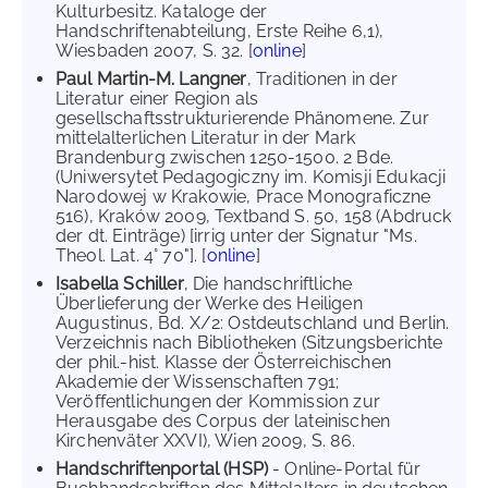
Kulturbesitz. Kataloge der
Handschriftenabteilung, Erste Reihe 6,1),
Wiesbaden 2007, S. 32. [
online
]
Paul Martin-M. Langner
, Traditionen in der
Literatur einer Region als
gesellschaftsstrukturierende Phänomene. Zur
mittelalterlichen Literatur in der Mark
Brandenburg zwischen 1250-1500. 2 Bde.
(Uniwersytet Pedagogiczny im. Komisji Edukacji
Narodowej w Krakowie, Prace Monograficzne
516), Kraków 2009, Textband S. 50, 158 (Abdruck
der dt. Einträge) [irrig unter der Signatur "Ms.
Theol. Lat. 4° 70"]. [
online
]
Isabella Schiller
, Die handschriftliche
Überlieferung der Werke des Heiligen
Augustinus, Bd. X/2: Ostdeutschland und Berlin.
Verzeichnis nach Bibliotheken (Sitzungsberichte
der phil.-hist. Klasse der Österreichischen
Akademie der Wissenschaften 791;
Veröffentlichungen der Kommission zur
Herausgabe des Corpus der lateinischen
Kirchenväter XXVI), Wien 2009, S. 86.
Handschriftenportal (HSP)
- Online-Portal für