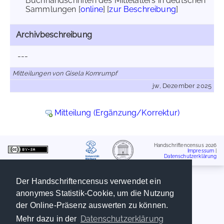
Buchhandschriften des Mittelalters in deutschen
Sammlungen [
online
] [
zur Beschreibung
]
Archivbeschreibung
---
Mitteilungen von Gisela Kornrumpf
jw, Dezember 2025
Mitteilung (Ergänzung/Korrektur)
Handschriftencensus 2026
Impressum
|
Datenschutzerklärung
Der Handschriftencensus verwendet ein
anonymes Statistik-Cookie, um die Nutzung
der Online-Präsenz auswerten zu können.
Datenschutzerklärung
Mehr dazu in der