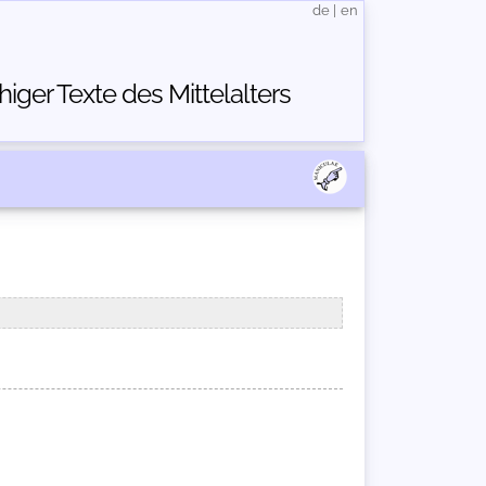
de
|
en
ger Texte des Mittelalters