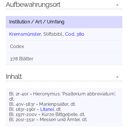
Aufbewahrungsort
Institution / Art / Umfang
Kremsmünster
, Stiftsbibl.,
Cod. 380
Codex
378 Blätter
Inhalt
Bl. 2r-40r = Hieronymus: 'Psalterium abbreviatum',
dt.
Bl. 40v-183r = Marienpsalter, dt.
Bl. 183r-196r =
Litanei
, dt.
Bl. 197r-200v = Kurze Bittgebete, dt.
Bl. 201r-351r = Messen und Ämter, dt.