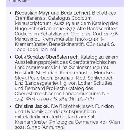
(Hinweis)
[Sebastian Mayr
und
Beda Lehner]
, Bibliotheca
Cremifanensis, Catalogus Codicum
Manuscriptorum. Auszug aus dem Katalog des
Hugo Schmid ab anno 1877. Alte Handschriften:
Codices im Schatzkasten Cod. 1-21, Cod. 11-416.
Manuskript, Kremsmünster [1903-1913] [=
Kremsmünster, Benediktinerstift, CCn 1824)], S.
100c-100d. [
online
]
Gotik Schätze Oberösterreich.
Katalog zu einem
Ausstellungsprojekt des Oberösterreichischen
Landesmuseums in Linz (Schlossmuseum),
Freistadt, St. Florian, Kremsmünster, Mondsee,
Steyr, Peuerbach, Braunau, Ried, Schlierbach,
Linz (Landesgalerie). Hg. von Lothar Schultes
und Bernhard Prokisch (Katalog des
Oberösterreichischen Landesmuseums N.F.
175), Weitra 2002, S. 365 (Nr. 4/2/16).
Christina Jackel
, Die Bibliothek lesen. Funktion
und Dynamik des deutschsprachigen
mittelalterlichen Textbestands im Stift
Kremsmünster (Philologica Germanica 40), Wien
2021, S. 350 (Anm. 759).