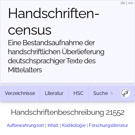
de
|
en
Handschriften­
census
Eine Bestandsaufnahme der
handschriftlichen Über­lieferung
deutschsprachiger Texte des
Mittelalters
Verzeichnisse
Literatur
HSC
Suche
Handschriftenbeschreibung 21552
Aufbewahrungsort
|
Inhalt
|
Kodikologie
|
Forschungsliteratur