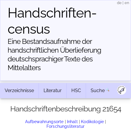
de
|
en
Handschriften­
census
Eine Bestandsaufnahme der
handschriftlichen Über­lieferung
deutschsprachiger Texte des
Mittelalters
Verzeichnisse
Literatur
HSC
Suche
Handschriftenbeschreibung 21654
Aufbewahrungsorte
|
Inhalt
|
Kodikologie
|
Forschungsliteratur