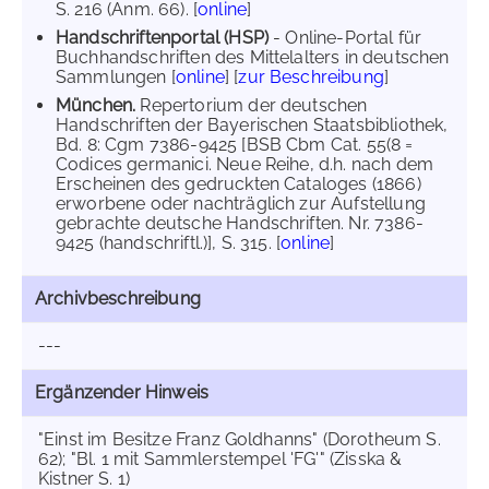
S. 216 (Anm. 66). [
online
]
Handschriftenportal (HSP)
- Online-Portal für
Buchhandschriften des Mittelalters in deutschen
Sammlungen [
online
] [
zur Beschreibung
]
München.
Repertorium der deutschen
Handschriften der Bayerischen Staatsbibliothek,
Bd. 8: Cgm 7386-9425 [BSB Cbm Cat. 55(8 =
Codices germanici. Neue Reihe, d.h. nach dem
Erscheinen des gedruckten Cataloges (1866)
erworbene oder nachträglich zur Aufstellung
gebrachte deutsche Handschriften. Nr. 7386-
9425 (handschriftl.)], S. 315. [
online
]
Archivbeschreibung
---
Ergänzender Hinweis
"Einst im Besitze Franz Goldhanns" (Dorotheum S.
62); "Bl. 1 mit Sammlerstempel 'FG'" (Zisska &
Kistner S. 1)