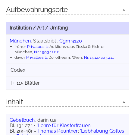
Aufbewahrungsorte
Institution / Art / Umfang
München
, Staatsbibl.,
Cgm 9120
früher
Privatbesitz
Auktionshaus Zisska & Kistner,
München,
Nr. 1993/22,2
davor
Privatbesitz
Dorotheum, Wien,
Nr. 1912/223,411
Codex
I + 115 Blätter
Inhalt
Gebetbuch
, darin u.a.:
Bl. 13r-27r =
'Lehre für Klosterfrauen'
Bl. 29r-48r =
Thomas Peuntner
:
'Liebhabung Gottes