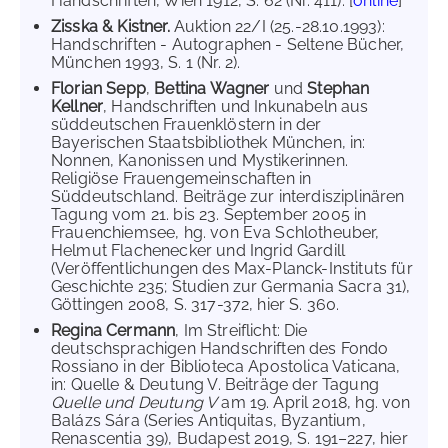
Handschriften, Wien 1912, S. 62 (Nr. 411). [
online
]
Zisska & Kistner.
Auktion 22/I (25.-28.10.1993):
Handschriften - Autographen - Seltene Bücher,
München 1993, S. 1 (Nr. 2).
Florian Sepp
,
Bettina Wagner
und
Stephan
Kellner
, Handschriften und Inkunabeln aus
süddeutschen Frauenklöstern in der
Bayerischen Staatsbibliothek München, in:
Nonnen, Kanonissen und Mystikerinnen.
Religiöse Frauengemeinschaften in
Süddeutschland. Beiträge zur interdisziplinären
Tagung vom 21. bis 23. September 2005 in
Frauenchiemsee, hg. von Eva Schlotheuber,
Helmut Flachenecker und Ingrid Gardill
(Veröffentlichungen des Max-Planck-Instituts für
Geschichte 235; Studien zur Germania Sacra 31),
Göttingen 2008, S. 317-372, hier S. 360.
Regina Cermann
, Im Streiflicht: Die
deutschsprachigen Handschriften des Fondo
Rossiano in der Biblioteca Apostolica Vaticana,
in: Quelle & Deutung V. Beiträge der Tagung
Quelle und Deutung V
am 19. April 2018, hg. von
Balázs Sára (Series Antiquitas, Byzantium,
Renascentia 39), Budapest 2019, S. 191–227, hier