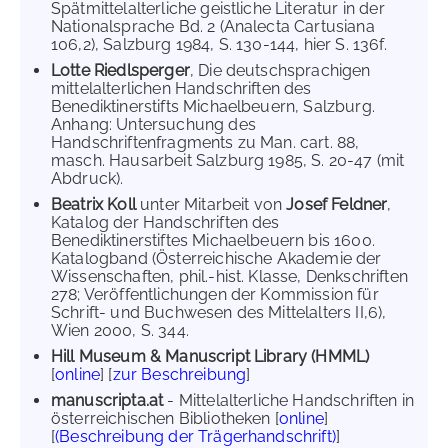
Spätmittelalterliche geistliche Literatur in der
Nationalsprache Bd. 2 (Analecta Cartusiana
106,2), Salzburg 1984, S. 130-144, hier S. 136f.
Lotte Riedlsperger
, Die deutschsprachigen
mittelalterlichen Handschriften des
Benediktinerstifts Michaelbeuern, Salzburg.
Anhang: Untersuchung des
Handschriftenfragments zu Man. cart. 88,
masch. Hausarbeit Salzburg 1985, S. 20-47 (mit
Abdruck).
Beatrix Koll
unter Mitarbeit von
Josef Feldner
,
Katalog der Handschriften des
Benediktinerstiftes Michaelbeuern bis 1600.
Katalogband (Österreichische Akademie der
Wissenschaften, phil.-hist. Klasse, Denkschriften
278; Veröffentlichungen der Kommission für
Schrift- und Buchwesen des Mittelalters II,6),
Wien 2000, S. 344.
Hill Museum & Manuscript Library (HMML)
[
online
] [
zur Beschreibung
]
manuscripta.at
- Mittelalterliche Handschriften in
österreichischen Bibliotheken [
online
]
[
(Beschreibung der Trägerhandschrift)
]