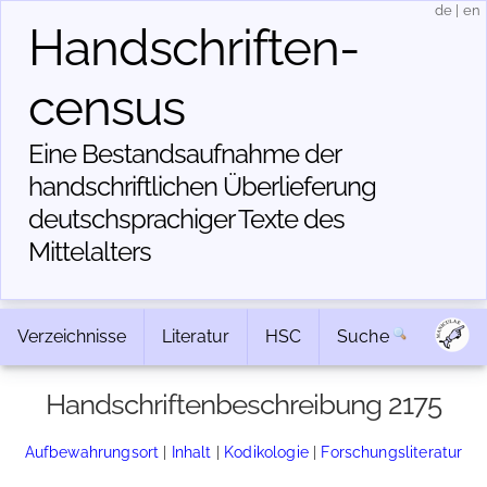
de
|
en
Handschriften­
census
Eine Bestandsaufnahme der
handschriftlichen Über­lieferung
deutschsprachiger Texte des
Mittelalters
Verzeichnisse
Literatur
HSC
Suche
Handschriftenbeschreibung 2175
Aufbewahrungsort
|
Inhalt
|
Kodikologie
|
Forschungsliteratur