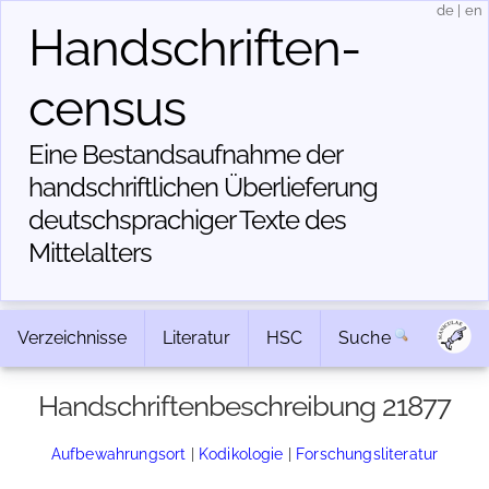
de
|
en
Handschriften­
census
Eine Bestandsaufnahme der
handschriftlichen Über­lieferung
deutschsprachiger Texte des
Mittelalters
Verzeichnisse
Literatur
HSC
Suche
Handschriftenbeschreibung 21877
Aufbewahrungsort
|
Kodikologie
|
Forschungsliteratur