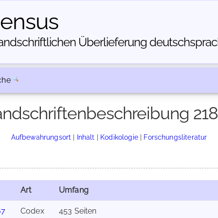
census
dschriftlichen Über­lieferung deutschsprachi
che
ndschriftenbeschreibung 21
Aufbewahrungsort
|
Inhalt
|
Kodikologie
|
Forschungsliteratur
Art
Umfang
67
Codex
453 Seiten