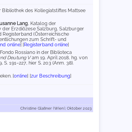
Bibliothek des Kollegiatstiftes Mattsee
usanne Lang
, Katalog der
hiv der Erzdiözese Salzburg, Salzburger
 Registerband (Österreichische
fentlichungen zum Schrift- und
nd online
] [
Registerband online
]
 Fondo Rossiano in der Biblioteca
und Deutung V
am 19. April 2018, hg. von
 S. 191–227, hier S. 203 (Anm. 38).
eken. [
online
] [
zur Beschreibung
]
Christine Glaßner (Wien), Oktober 2023