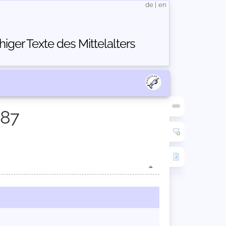
de
|
en
ger Texte des Mittelalters
887