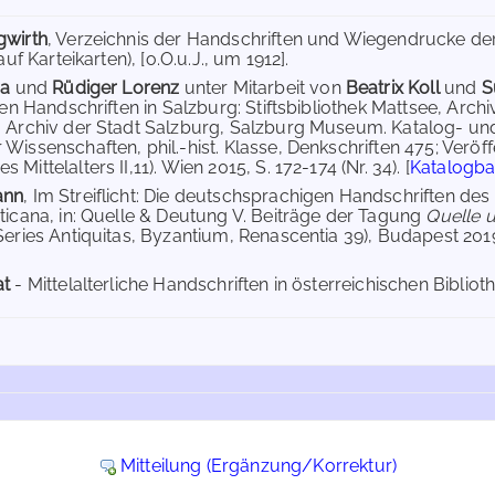
gwirth
, Verzeichnis der Handschriften und Wiegendrucke der 
auf Karteikarten), [o.O.u.J., um 1912].
ra
und
Rüdiger Lorenz
unter Mitarbeit von
Beatrix Koll
und
S
chen Handschriften in Salzburg: Stiftsbibliothek Mattsee, Arc
 Archiv der Stadt Salzburg, Salzburg Museum. Katalog- und
Wissenschaften, phil.-hist. Klasse, Denkschriften 475; Veröf
Mittelalters II,11). Wien 2015, S. 172-174 (Nr. 34). [
Katalogba
ann
, Im Streiflicht: Die deutschsprachigen Handschriften des
ticana, in: Quelle & Deutung V. Beiträge der Tagung
Quelle 
eries Antiquitas, Byzantium, Renascentia 39), Budapest 2019,
at
- Mittelalterliche Handschriften in österreichischen Biblioth
Mitteilung (Ergänzung/Korrektur)