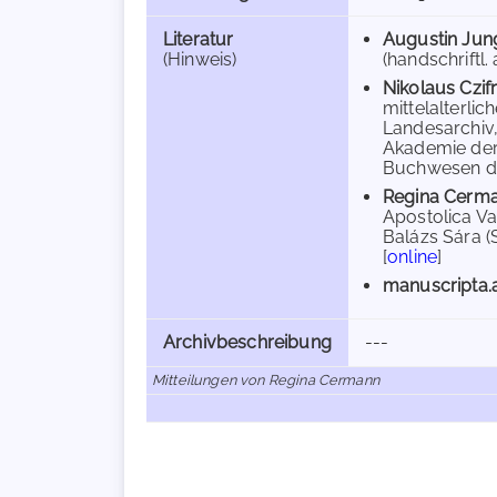
Literatur
Augustin Jun
(Hinweis)
(handschriftl. 
Nikolaus Czif
mittelalterli
Landesarchiv,
Akademie der 
Buchwesen des 
Regina Cerm
Apostolica Va
Balázs Sára (S
[
online
]
manuscripta.
Archivbeschreibung
---
Mitteilungen von Regina Cermann