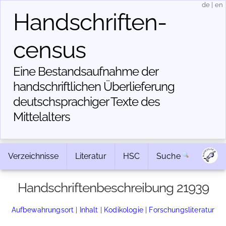
de
|
en
Handschriften­
census
Eine Bestandsaufnahme der
handschriftlichen Über­lieferung
deutschsprachiger Texte des
Mittelalters
Verzeichnisse
Literatur
HSC
Suche
Handschriftenbeschreibung 21939
Aufbewahrungsort
|
Inhalt
|
Kodikologie
|
Forschungsliteratur