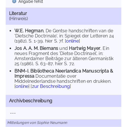
Angabe fehlt
Literatur
(Hinweis)
W.E. Hegman
, De Gentse handschriften van de
'Dietsche Doctrinale', in: Spiegel der Letteren 24
(1982), S. 1-39, hier S. 7f. [
online
]
Jos A. A. M. Biemans
und
Hartwig Mayer
, Ein
neues Fragment des 'Dietse Doctrinael', in:
Amsterdamer Beiträge zur älteren Germanistik
25 (1986), S. 63-87, hier S. 72.
BNM-I. Bibliotheca Neerlandica Manuscripta &
Impressa
Documentatie over
Middelnederlandse handschriften en drukken.
[
online
] [
zur Beschreibung
]
Archivbeschreibung
---
Mitteilungen von Sophie Neumann