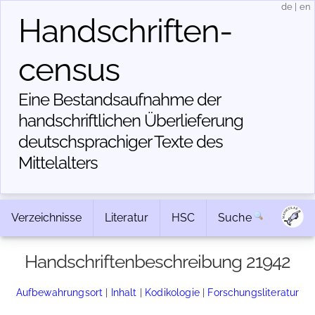
de
|
en
Handschriften­
census
Eine Bestandsaufnahme der
handschriftlichen Über­lieferung
deutschsprachiger Texte des
Mittelalters
Verzeichnisse
Literatur
HSC
Suche
Handschriftenbeschreibung 21942
Aufbewahrungsort
|
Inhalt
|
Kodikologie
|
Forschungsliteratur