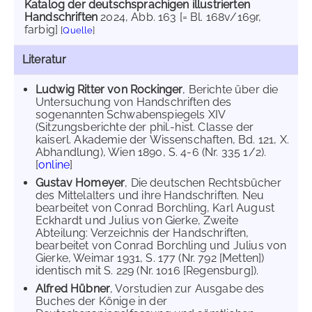
Katalog der deutschsprachigen illustrierten
Handschriften
2024
, Abb. 163 [= Bl. 168v/169r,
farbig]
[
Quelle
]
Literatur
Ludwig Ritter von Rockinger
, Berichte über die
Untersuchung von Handschriften des
sogenannten Schwabenspiegels XIV
(Sitzungsberichte der phil.-hist. Classe der
kaiserl. Akademie der Wissenschaften, Bd. 121, X.
Abhandlung), Wien 1890, S. 4-6 (Nr. 335 1/2).
[
online
]
Gustav Homeyer
, Die deutschen Rechtsbücher
des Mittelalters und ihre Handschriften. Neu
bearbeitet von Conrad Borchling, Karl August
Eckhardt und Julius von Gierke, Zweite
Abteilung: Verzeichnis der Handschriften,
bearbeitet von Conrad Borchling und Julius von
Gierke, Weimar 1931, S. 177 (Nr. 792 [Metten])
identisch mit S. 229 (Nr. 1016 [Regensburg]).
Alfred Hübner
, Vorstudien zur Ausgabe des
Buches der Könige in der