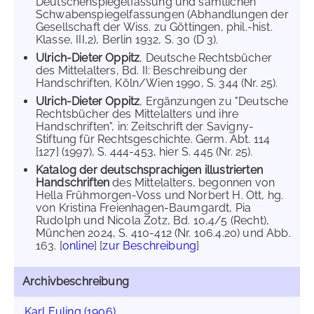
Deutschenspiegelfassung und sämtlichen
Schwabenspiegelfassungen (Abhandlungen der
Gesellschaft der Wiss. zu Göttingen, phil.-hist.
Klasse, III,2), Berlin 1932, S. 30 (D 3).
Ulrich-Dieter Oppitz
, Deutsche Rechtsbücher
des Mittelalters, Bd. II: Beschreibung der
Handschriften, Köln/Wien 1990, S. 344 (Nr. 25).
Ulrich-Dieter Oppitz
, Ergänzungen zu "Deutsche
Rechtsbücher des Mittelalters und ihre
Handschriften", in: Zeitschrift der Savigny-
Stiftung für Rechtsgeschichte. Germ. Abt. 114
[127] (1997), S. 444-453, hier S. 445 (Nr. 25).
Katalog der deutschsprachigen illustrierten
Handschriften
des Mittelalters, begonnen von
Hella Frühmorgen-Voss und Norbert H. Ott, hg.
von Kristina Freienhagen-Baumgardt, Pia
Rudolph und Nicola Zotz, Bd. 10,4/5 (Recht),
München 2024, S. 410-412 (Nr. 106.4.20) und Abb.
163. [
online
] [
zur Beschreibung
]
Archivbeschreibung
Karl Euling (1906)