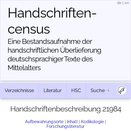
de
|
en
Handschriften­
census
Eine Bestandsaufnahme der
handschriftlichen Über­lieferung
deutschsprachiger Texte des
Mittelalters
Verzeichnisse
Literatur
HSC
Suche
Handschriftenbeschreibung 21984
Aufbewahrungsorte
|
Inhalt
|
Kodikologie
|
Forschungsliteratur