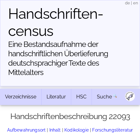
de
|
en
Handschriften­
census
Eine Bestandsaufnahme der
handschriftlichen Über­lieferung
deutschsprachiger Texte des
Mittelalters
Verzeichnisse
Literatur
HSC
Suche
Handschriftenbeschreibung 22093
Aufbewahrungsort
|
Inhalt
|
Kodikologie
|
Forschungsliteratur