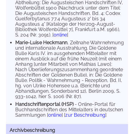
Abtheilung: Die Augusteischen Handschriften IV,
Wolfenbüttel 1900 (Nachdruck unter dem Titel:
Die Augusteischen Handschriften, Bd. 4: Codex
Guelferbytanus 77.4 Augusteus 2° bis 34
Augusteus 4° [Kataloge der Herzog-August-
Bibliothek Wolfenbüttel 7], Frankfurt a.M. 1966),
S. 204 (Nr. 3091). [
online
]
Marie-Luise Heckmann
, Zeitnahe Wahrnehmung
und internationale Ausstrahlung. Die Goldene
Bulle Karls IV. im ausgehenden Mittelalter mit
einem Ausblick auf die frühe Neuzeit (mit einem
Anhang [unter Mitarbeit von Mathias Lawo]:
Nach Überlieferungszusammenhang geordnete
Abschriften der Goldenen Bulle), in: Die Goldene
Bulle. Politik - Wahrnehmung - Rezeption, Bd. II,
hg. von Ulrike Hohensee u.a. (Berichte und
Abhandlungen, Sonderband 12), Berlin 2009, S.
933-1042, hier S. 1006 (Nr. 87).
Handschriftenportal (HSP)
- Online-Portal für
Buchhandschriften des Mittelalters in deutschen
Sammlungen [
online
] [
zur Beschreibung
]
Archivbeschreibung