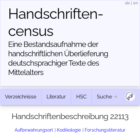
de
|
en
Handschriften­
census
Eine Bestandsaufnahme der
handschriftlichen Über­lieferung
deutschsprachiger Texte des
Mittelalters
Verzeichnisse
Literatur
HSC
Suche
Handschriftenbeschreibung 22113
Aufbewahrungsort
|
Kodikologie
|
Forschungsliteratur