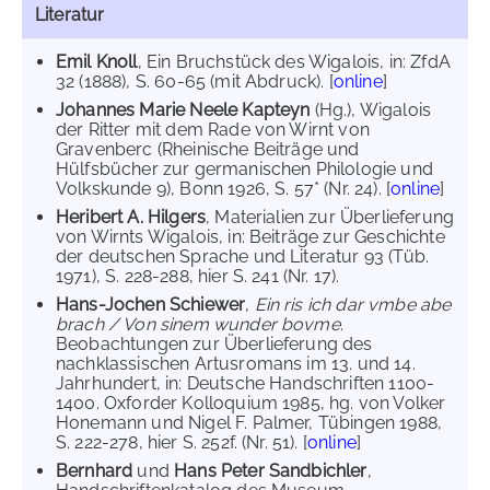
Literatur
Emil Knoll
, Ein Bruchstück des Wigalois, in: ZfdA
32 (1888), S. 60-65 (mit Abdruck). [
online
]
Johannes Marie Neele Kapteyn
(Hg.), Wigalois
der Ritter mit dem Rade von Wirnt von
Gravenberc (Rheinische Beiträge und
Hülfsbücher zur germanischen Philologie und
Volkskunde 9), Bonn 1926, S. 57* (Nr. 24). [
online
]
Heribert A. Hilgers
, Materialien zur Überlieferung
von Wirnts Wigalois, in: Beiträge zur Geschichte
der deutschen Sprache und Literatur 93 (Tüb.
1971), S. 228-288, hier S. 241 (Nr. 17).
Hans-Jochen Schiewer
,
Ein ris ich dar vmbe abe
brach / Von sinem wunder bovme
.
Beobachtungen zur Überlieferung des
nachklassischen Artusromans im 13. und 14.
Jahrhundert, in: Deutsche Handschriften 1100-
1400. Oxforder Kolloquium 1985, hg. von Volker
Honemann und Nigel F. Palmer, Tübingen 1988,
S. 222-278, hier S. 252f. (Nr. 51). [
online
]
Bernhard
und
Hans Peter Sandbichler
,