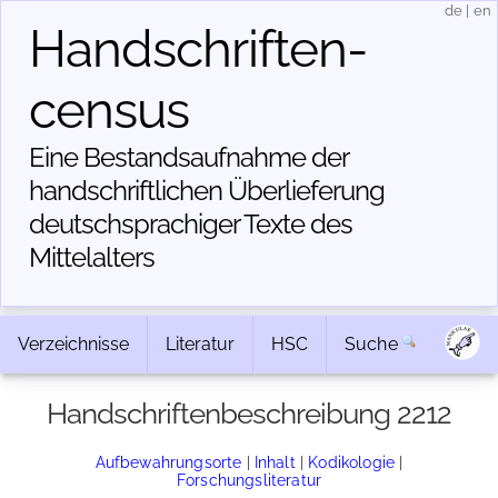
de
|
en
Handschriften­
census
Eine Bestandsaufnahme der
handschriftlichen Über­lieferung
deutschsprachiger Texte des
Mittelalters
Verzeichnisse
Literatur
HSC
Suche
Handschriftenbeschreibung 2212
Aufbewahrungsorte
|
Inhalt
|
Kodikologie
|
Forschungsliteratur