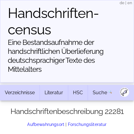
de
|
en
Handschriften­
census
Eine Bestandsaufnahme der
handschriftlichen Über­lieferung
deutschsprachiger Texte des
Mittelalters
Verzeichnisse
Literatur
HSC
Suche
Handschriftenbeschreibung 22281
Aufbewahrungsort
|
Forschungsliteratur