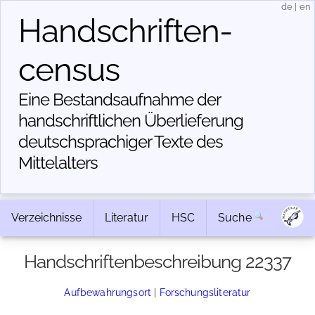
de
|
en
Handschriften­
census
Eine Bestandsaufnahme der
handschriftlichen Über­lieferung
deutschsprachiger Texte des
Mittelalters
Verzeichnisse
Literatur
HSC
Suche
Handschriftenbeschreibung 22337
Aufbewahrungsort
|
Forschungsliteratur