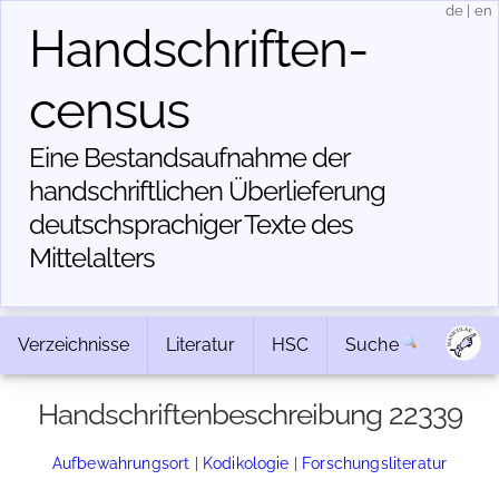
de
|
en
Handschriften­
census
Eine Bestandsaufnahme der
handschriftlichen Über­lieferung
deutschsprachiger Texte des
Mittelalters
Verzeichnisse
Literatur
HSC
Suche
Handschriftenbeschreibung 22339
Aufbewahrungsort
|
Kodikologie
|
Forschungsliteratur