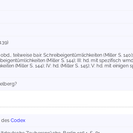
139)
e obd., teilweise bair. Schreibeigentümlichkeiten (Miller S. 140
eigentümlichkeiten (Miller S. 144); III: hd. mit spezifisch w
iten (Miller S. 144); IV: hd. (Miller S. 145); V: hd. mit einig
delberg?
g des
Codex