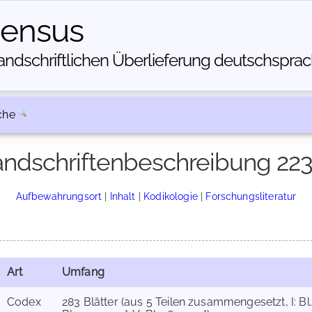
census
dschriftlichen Über­lieferung deutschsprachi
che
ndschriftenbeschreibung 22
Aufbewahrungsort
|
Inhalt
|
Kodikologie
|
Forschungsliteratur
Art
Umfang
Codex
283 Blätter (aus 5 Teilen zusammengesetzt, I: Bl. 1-2