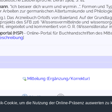
Altdeutsche Zaubersprüche, Berlin 1964, S. 81.
mann
, "Ich beswer dich wurm und wyrmin ...". Formen und 
 Arbeiten zur germanischen Altertumskunde und Philologie 36)
Hg.), Das Arzneibuch Ortolfs von Baierland. Auf der Grundlag
ilprojekts des SFB 226 'Wissensvermittelnde und wissensorgan
t, eingeleitet und kommentiert von O. R. (Wissensliteratur im
portal (HSP)
- Online-Portal für Buchhandschriften des Mit
Beschreibung
]
Mitteilung (Ergänzung/Korrektur)
ik-Cookie, um die Nutzung der Online-Präsenz auswerten zu 