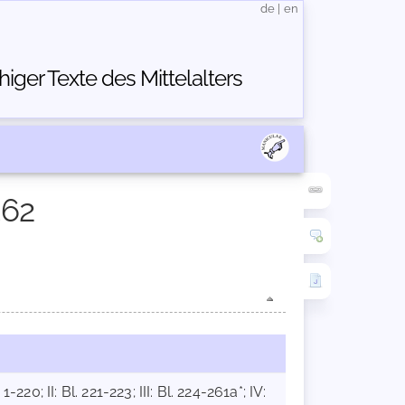
de
|
en
ger Texte des Mittelalters
362
20; II: Bl. 221-223; III: Bl. 224-261a*; IV: