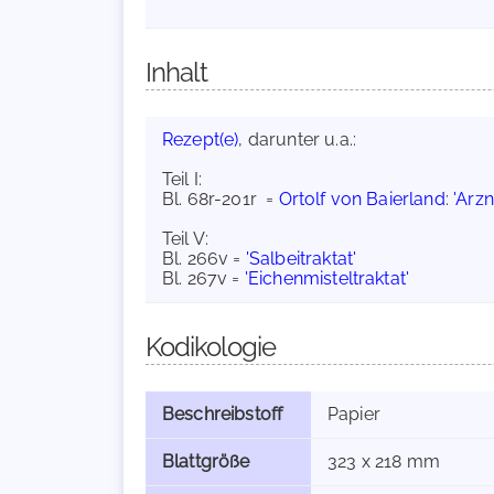
Inhalt
Rezept(e)
, darunter u.a.:
Teil I:
Bl. 68r-201r =
Ortolf von Baierland
:
'Arz
Teil V:
Bl. 266v =
'Salbeitraktat'
Bl. 267v =
'Eichenmisteltraktat'
Kodikologie
Beschreibstoff
Papier
Blattgröße
323 x 218 mm