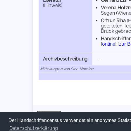
Literatur
Gerhard Eis
, 
(Hinweis)
Verena Holz
Segen (Wiener
Ortrun Riha
(
geleiteten Te
Druck gebrach
Handschriften
[
online
] [
zur 
Archivbeschreibung
---
Mitteilungen von Sine Nomine
Der Handschriftencensus verwendet ein anonymes Statist
Datenschutzerklärung