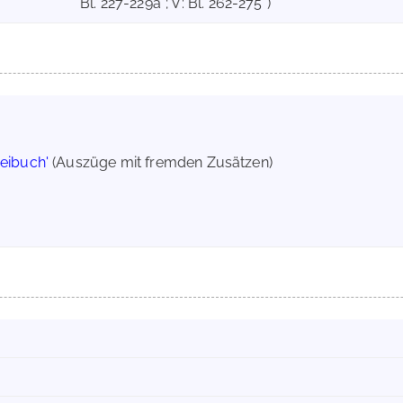
Bl. 227-229a*; V: Bl. 262-275*)
neibuch'
(Auszüge mit fremden Zusätzen)