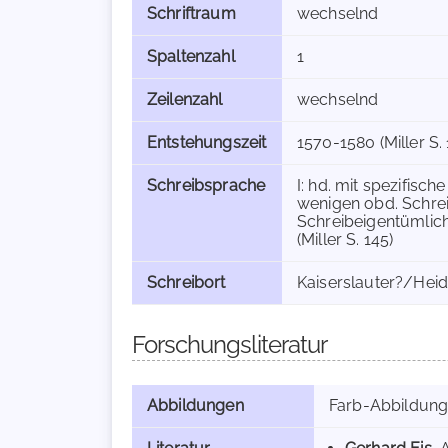
Schriftraum
wechselnd
Spaltenzahl
1
Zeilenzahl
wechselnd
Entstehungszeit
1570-1580 (Miller S. 
Schreibsprache
I: hd. mit spezifisch
wenigen obd. Schreib
Schreibeigentümlichke
(Miller S. 145)
Schreibort
Kaiserslauter?/Hei
Forschungsliteratur
Abbildungen
Farb-Abbildun