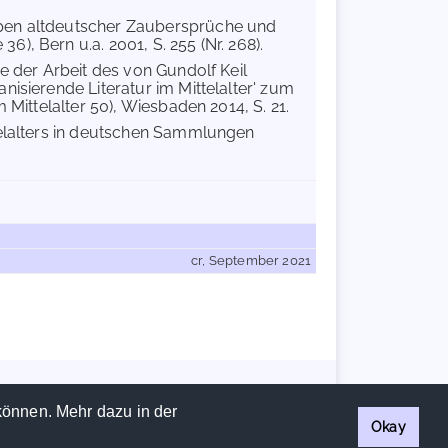
Typen altdeutscher Zaubersprüche und
, Bern u.a. 2001, S. 255 (Nr. 268).
e der Arbeit des von Gundolf Keil
isierende Literatur im Mittelalter' zum
 Mittelalter 50), Wiesbaden 2014, S. 21.
telalters in deutschen Sammlungen
cr, September 2021
Handschriftencensus 2026 |
Impressum
|
Datenschutzerklärung
können. Mehr dazu in der
Okay