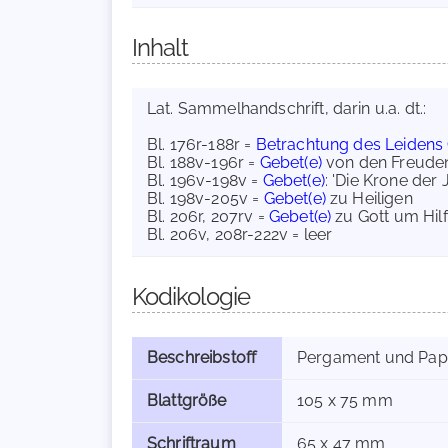
Inhalt
Lat. Sammelhandschrift, darin u.a. dt.:
Bl. 176r-188r =
Betrachtung des Leidens C
Bl. 188v-196r =
Gebet(e)
von den Freude
Bl. 196v-198v =
Gebet(e)
: 'Die Krone der
Bl. 198v-205v =
Gebet(e)
zu Heiligen
Bl. 206r, 207rv =
Gebet(e)
zu Gott um Hil
Bl. 206v, 208r-222v = leer
Kodikologie
Beschreibstoff
Pergament und Pap
Blattgröße
105 x 75 mm
Schriftraum
65 x 47 mm