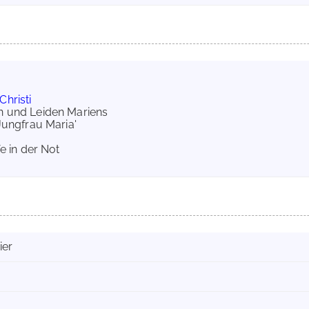
hristi
n und Leiden Mariens
 Jungfrau Maria'
fe in der Not
ier