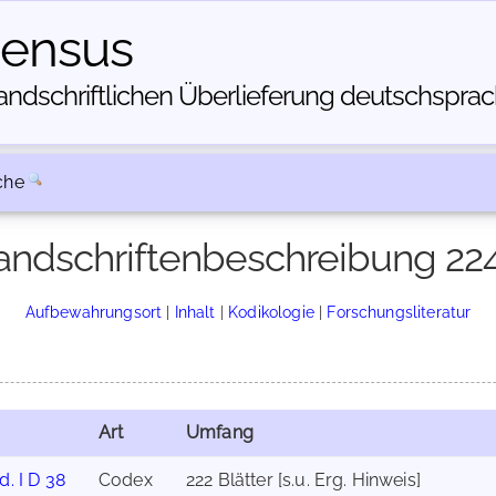
census
dschriftlichen Über­lieferung deutschsprachi
che
ndschriftenbeschreibung 22
Aufbewahrungsort
|
Inhalt
|
Kodikologie
|
Forschungsliteratur
Art
Umfang
d. I D 38
Codex
222 Blätter [s.u. Erg. Hinweis]