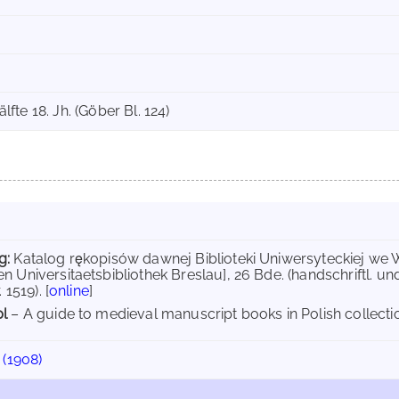
Hälfte 18. Jh. (Göber Bl. 124)
g:
Katalog rękopisów dawnej Biblioteki Uniwersyteckiej we 
n Universitaetsbibliothek Breslau], 26 Bde. (handschriftl. un
 1519). [
online
]
pl
– A guide to medieval manuscript books in Polish collectio
(1908)