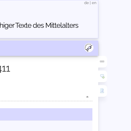
de
|
en
ger Texte des Mittelalters
411