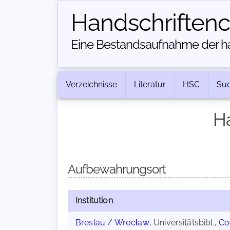
Handschriften­
Eine Bestandsaufnahme der han
Verzeichnisse
Literatur
HSC
Su
Ha
Aufbewahrungsort
Institution
Breslau / Wrocław
, Universitätsbibl.,
Co