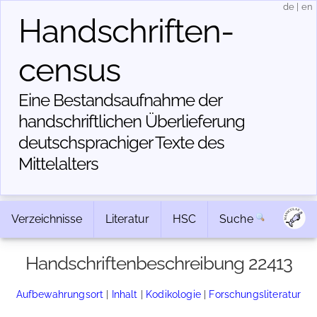
de
|
en
Handschriften­
census
Eine Bestandsaufnahme der
handschriftlichen Über­lieferung
deutschsprachiger Texte des
Mittelalters
Verzeichnisse
Literatur
HSC
Suche
Handschriftenbeschreibung 22413
Aufbewahrungsort
|
Inhalt
|
Kodikologie
|
Forschungsliteratur