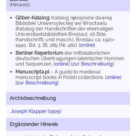
(Hinweis)
Göber-Katalog:
Katalog rękopisów dawnej
Biblioteki Uniwersyteckiej we Wrocławiu
[Katalog der Handschriften der ehemaligen
Universitaetsbibliothek Breslau], 26 Bde.
(handschriftl. und masch.), Breslau ca. 1920-
1940, Bd. 3, Bl. 285 (Nr. 482). [
online
]
Berliner Repertorium
der mittelalterlichen
deutschen Übertragungen lateinischer Hymnen
und Sequenzen. [
online
] [
zur Beschreibung
]
Manuscripta.pl
– A guide to medieval
manuscript books in Polish collections. [
online
]
[
zur Beschreibung
]
Archivbeschreibung
Joseph Klapper (1905)
Ergänzender Hinweis