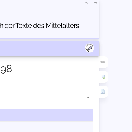
de
|
en
ger Texte des Mittelalters
698