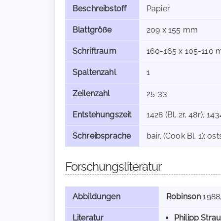
Beschreibstoff
Papier
Blattgröße
209 x 155 mm
Schriftraum
160-165 x 105-110 m
Spaltenzahl
1
Zeilenzahl
25-33
Entstehungszeit
1428 (Bl. 2r, 48r), 143
Schreibsprache
bair. (Cook Bl. 1); os
Forschungsliteratur
Abbildungen
Robinson
1988
Literatur
Philipp Stra