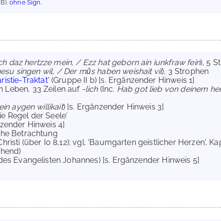
GB),
ohne Sign.
ch daz hertzze mein, / Ezz hat geborn ain iunkfraw fein
), 5 
esu singen wil, / Der mů
s haben weishait vil
), 3 Strophen
ristie-Traktat'
(Gruppe II b) [s. Ergänzender Hinweis 1]
n Leben, 33 Zeilen auf
-lich
(Inc.
Hab got lieb von deinem her
in aygen willikait
) [s. Ergänzender Hinweis 3]
'Die Regel der Seele'
nzender Hinweis 4]
che Betrachtung
hristi (über Io 8,12); vgl. 'Baumgarten geistlicher Herzen', Ka
chend)
 des Evangelisten Johannes) [s. Ergänzender Hinweis 5]