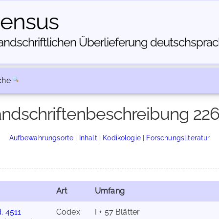
census
dschriftlichen Über­lieferung deutschsprachi
che
ndschriftenbeschreibung 22
Aufbewahrungsorte
|
Inhalt
|
Kodikologie
|
Forschungsliteratur
Art
Umfang
. 4511
Codex
I + 57 Blätter