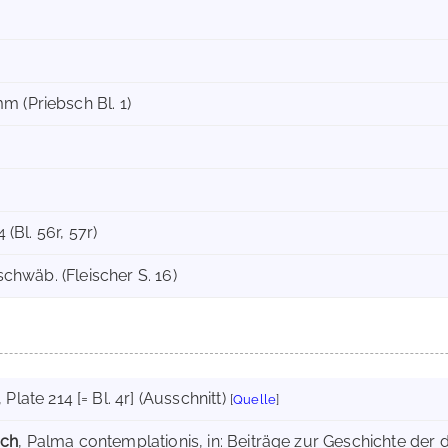
m (Priebsch Bl. 1)
4 (Bl. 56r, 57r)
tschwäb. (Fleischer S. 16)
, Plate 214 [= Bl. 4r] (Ausschnitt)
[
Quelle
]
uch
, Palma contemplationis, in: Beiträge zur Geschichte der