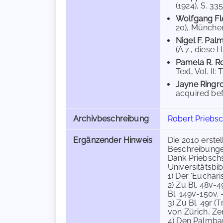
(1924), S. 335
Wolfgang Fl
20), München
Nigel F. Pal
(A.7., diese 
Pamela R. R
Text, Vol. II:
Jayne Ringr
acquired bef
Archivbeschreibung
Robert Priebsc
Ergänzender Hinweis
Die 2010 erste
Beschreibunge
Dank Priebschs
Universitätsbi
1) Der 'Euchari
2) Zu Bl. 48v-4
Bl. 149v-150v. 
3) Zu Bl. 49r (
von Zürich, Zent
4) Den Palmbau