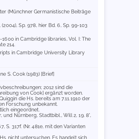
ter (Münchner Germanistische Beiträge
 (2004), Sp. 978, hier Bd. 6, Sp. 99-103
1600 in Cambridge libraries, Vol. I: The
ate 214.
ipts in Cambridge University Library
ne S. Cook (1983) [Brief]
ivbeschreibungen; 2012 sind die
reibung von Cook] ergänzt worden.
uiggin die Hs. bereits am 7.11.1910 der
eren Forschung unbekannt.
htlich eingeordnet.
, und Nürnberg, Stadtbibl., Will 2, 19. 8°,
7, S. 317f. (Nr. 481e, mit den Varianten
s. nicht untersuchen. Es handelt sich