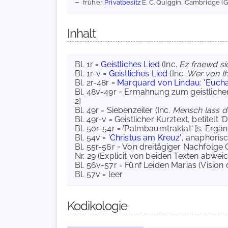
früher
Privatbesitz
E. C. Quiggin, Cambridge (
Inhalt
Bl. 1r =
Geistliches Lied
(Inc.
Ez fraewd si
Bl. 1r-v =
Geistliches Lied
(Inc.
Wer von Ih
Bl. 2r-48r =
Marquard von Lindau
:
'Eucha
Bl. 48v-49r = Ermahnung zum geistliche
2]
Bl. 49r = Siebenzeiler (Inc.
Mensch lass de
Bl. 49r-v = Geistlicher Kurztext, betitelt 
Bl. 50r-54r = 'Palmbaumtraktat' [s. Ergä
Bl. 54v =
'Christus am Kreuz'
, anaphoris
Bl. 55r-56r = Von dreitägiger Nachfolge C
Nr. 29 (Explicit von beiden Texten abwei
Bl. 56v-57r = Fünf Leiden Marias (Vision
Bl. 57v = leer
Kodikologie