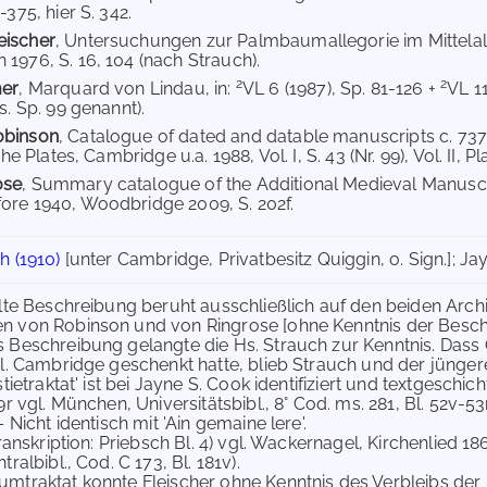
-375, hier S. 342.
eischer
, Untersuchungen zur Palmbaumallegorie im Mittelal
 1976, S. 16, 104 (nach Strauch).
2
2
mer
, Marquard von Lindau, in:
VL 6 (1987), Sp. 81-126 +
VL 11
Hs. Sp. 99 genannt).
obinson
, Catalogue of dated and datable manuscripts c. 737-
 The Plates, Cambridge u.a. 1988, Vol. I, S. 43 (Nr. 99), Vol. II, Pl
ose
, Summary catalogue of the Additional Medieval Manuscr
ore 1940, Woodbridge 2009, S. 202f.
h (1910)
[unter Cambridge, Privatbesitz Quiggin, o. Sign.]; Jay
llte Beschreibung beruht ausschließlich auf den beiden Arch
n von Robinson und von Ringrose [ohne Kenntnis der Besch
 Beschreibung gelangte die Hs. Strauch zur Kenntnis. Dass Q
bl. Cambridge geschenkt hatte, blieb Strauch und der jüng
stietraktat' ist bei Jayne S. Cook identifiziert und textgeschic
9r vgl. München, Universitätsbibl., 8° Cod. ms. 281, Bl. 52v-53r
– Nicht identisch mit 'Ain gemaine lere'.
Transkription: Priebsch Bl. 4) vgl. Wackernagel, Kirchenlied 186
ralbibl., Cod. C 173, Bl. 181v).
mtraktat konnte Fleischer ohne Kenntnis des Verbleibs der H