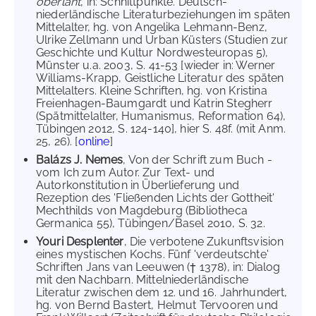
oberlant
, in: Schnittpunkte. Deutsch-
niederländische Literaturbeziehungen im späten
Mittelalter, hg. von Angelika Lehmann-Benz,
Ulrike Zellmann und Urban Küsters (Studien zur
Geschichte und Kultur Nordwesteuropas 5),
Münster u.a. 2003, S. 41-53 [wieder in: Werner
Williams-Krapp, Geistliche Literatur des späten
Mittelalters. Kleine Schriften, hg. von Kristina
Freienhagen-Baumgardt und Katrin Stegherr
(Spätmittelalter, Humanismus, Reformation 64),
Tübingen 2012, S. 124-140], hier S. 48f. (mit Anm.
25, 26). [
online
]
Balázs J. Nemes
, Von der Schrift zum Buch -
vom Ich zum Autor. Zur Text- und
Autorkonstitution in Überlieferung und
Rezeption des 'Fließenden Lichts der Gottheit'
Mechthilds von Magdeburg (Bibliotheca
Germanica 55), Tübingen/Basel 2010, S. 32.
Youri Desplenter
, Die verbotene Zukunftsvision
eines mystischen Kochs. Fünf 'verdeutschte'
Schriften Jans van Leeuwen († 1378), in: Dialog
mit den Nachbarn. Mittelniederländische
Literatur zwischen dem 12. und 16. Jahrhundert,
hg. von Bernd Bastert, Helmut Tervooren und