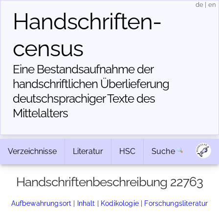
de
|
en
Handschriften­
census
Eine Bestandsaufnahme der
handschriftlichen Über­lieferung
deutschsprachiger Texte des
Mittelalters
Verzeichnisse
Literatur
HSC
Suche
Handschriftenbeschreibung 22763
Aufbewahrungsort
|
Inhalt
|
Kodikologie
|
Forschungsliteratur