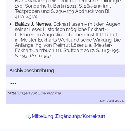
Frank Willaert (Zeitschrift für deutsche Philologie
130, Sonderheft), Berlin 2011, S. 285-299 (mit
Textproben und S. 296-299 Abdruck von Bl.
41ra-43ra).
Balázs J. Nemes
, Eckhart lesen – mit den Augen
seiner Leser. Historisch mögliche Eckhart-
Lektüren im Augustinerchorherrenstift Rebdorf,
in: Meister Eckharts Werk und seine Wirkung: Die
Anfänge, hg. von Freimut Löser u.a. (Meister-
Eckhart-Jahrbuch 11), Stuttgart 2017, S. 165-195,
S. 193f (Anm. 95).
Archivbeschreibung
---
Mitteilungen von Sine Nomine
sw, Juni 2024
Mitteilung (Ergänzung/Korrektur)