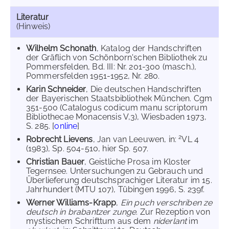
Literatur
(Hinweis)
Wilhelm Schonath
, Katalog der Handschriften
der Gräflich von Schönborn'schen Bibliothek zu
Pommersfelden, Bd. III: Nr. 201-300 (masch.),
Pommersfelden 1951-1952, Nr. 280.
Karin Schneider
, Die deutschen Handschriften
der Bayerischen Staatsbibliothek München. Cgm
351-500 (Catalogus codicum manu scriptorum
Bibliothecae Monacensis V,3), Wiesbaden 1973,
S. 285. [
online
]
2
Robrecht Lievens
, Jan van Leeuwen, in:
VL 4
(1983), Sp. 504-510, hier Sp. 507.
Christian Bauer
, Geistliche Prosa im Kloster
Tegernsee. Untersuchungen zu Gebrauch und
Überlieferung deutschsprachiger Literatur im 15.
Jahrhundert (MTU 107), Tübingen 1996, S. 239f.
Werner Williams-Krapp
,
Ein puch verschriben ze
deutsch in brabantzer zunge
. Zur Rezeption von
mystischem Schrifttum aus dem
niderlant
im