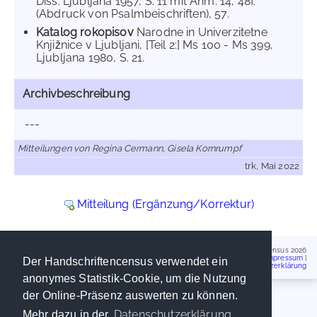
Diss. Ljubljana 1957, S. 11 mit Anm. 14, 48f.
(Abdruck von Psalmbeischriften), 57.
Katalog rokopisov
Narodne in Univerzitetne
Knjižnice v Ljubljani, [Teil 2:] Ms 100 - Ms 399,
Ljubljana 1980, S. 21.
Archivbeschreibung
---
Mitteilungen von Regina Cermann, Gisela Kornrumpf
trk, Mai 2022
Mitteilung (Ergänzung/Korrektur)
Handschriftencensus 2026
Impressum
|
Der Handschriftencensus verwendet ein
Datenschutzerklärung
anonymes Statistik-Cookie, um die Nutzung
der Online-Präsenz auswerten zu können.
Datenschutzerklärung
Mehr dazu in der