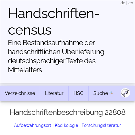
de
|
en
Handschriften­
census
Eine Bestandsaufnahme der
handschriftlichen Über­lieferung
deutschsprachiger Texte des
Mittelalters
Verzeichnisse
Literatur
HSC
Suche
Handschriftenbeschreibung 22808
Aufbewahrungsort
|
Kodikologie
|
Forschungsliteratur