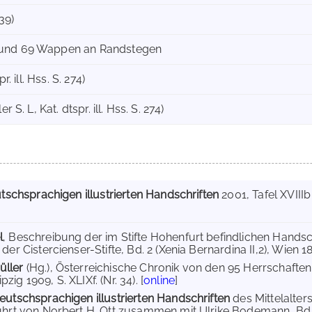
39)
 und 69 Wappen an Randstegen
r. ill. Hss. S. 274)
r S. L, Kat. dtspr. ill. Hss. S. 274)
tschsprachigen illustrierten Handschriften
2001
, Tafel XVIIIb 
l
, Beschreibung der im Stifte Hohenfurt befindlichen Handsch
der Cistercienser-Stifte, Bd. 2 (Xenia Bernardina II,2), Wien 189
üller
(Hg.), Österreichische Chronik von den 95 Herrschafte
ig 1909, S. XLIXf. (Nr. 34). [
online
]
eutschsprachigen illustrierten Handschriften
des Mittelalte
ührt von Norbert H. Ott zusammen mit Ulrike Bodemann, Bd. 3