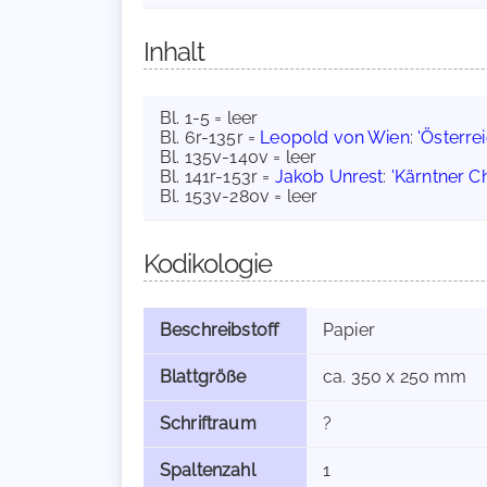
Inhalt
Bl. 1-5 = leer
Bl. 6r-135r =
Leopold von Wien
:
'Österre
Bl. 135v-140v = leer
Bl. 141r-153r =
Jakob Unrest
:
'Kärntner Ch
Bl. 153v-280v = leer
Kodikologie
Beschreibstoff
Papier
Blattgröße
ca. 350 x 250 mm
Schriftraum
?
Spaltenzahl
1