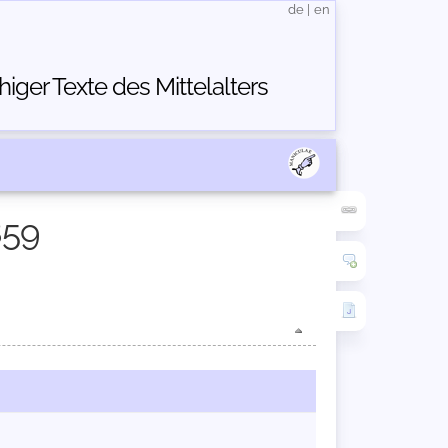
de
|
en
ger Texte des Mittelalters
859