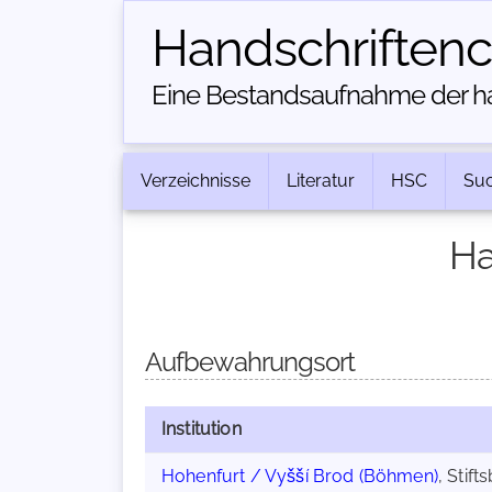
Handschriften­
Eine Bestandsaufnahme der han
Verzeichnisse
Literatur
HSC
Su
Ha
Aufbewahrungsort
Institution
Hohenfurt / Vyšší Brod (Böhmen)
, Stifts