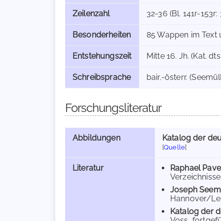
Zeilenzahl
32-36 (Bl. 141r-153r: 
Besonderheiten
85 Wappen im Text
Entstehungszeit
Mitte 16. Jh. (Kat. dtsp
Schreibsprache
bair.-österr. (Seemülle
Forschungsliteratur
Abbildungen
Katalog der deu
[
Quelle
]
Literatur
Raphael Pave
Verzeichnisse 
Joseph Seem
Hannover/Leipz
Katalog der d
Voss, fortgef