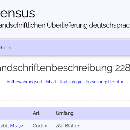
census
dschriftlichen Über­lieferung deutschsprachi
che
ndschriftenbeschreibung 22
Aufbewahrungsort
|
Inhalt
|
Kodikologie
|
Forschungsliteratur
Art
Umfang
bibl.,
Ms. 74
Codex
280 Blätter