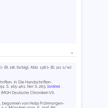
[= Bl. 18r, farbig]
, Abb. 138 [= Bl. 21r, s/w]
riften, in: Die Handschriften-
1, S. 165-461, hier S. 265. [
online
]
n (MGH Deutsche Chroniken VI),
rs, begonnen von Hella Frühmorgen-
,4, München 2001, S. 274f. (Nr.