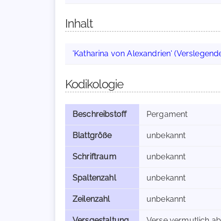
Inhalt
'Katharina von Alexandrien' (Verslegend
Kodikologie
Beschreibstoff
Pergament
Blattgröße
unbekannt
Schriftraum
unbekannt
Spaltenzahl
unbekannt
Zeilenzahl
unbekannt
Versgestaltung
Verse vermutlich ab