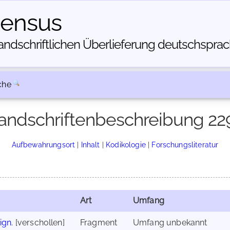
census
dschriftlichen Über­lieferung deutschsprachi
che
andschriftenbeschreibung 22
Aufbewahrungsort
|
Inhalt
|
Kodikologie
|
Forschungsliteratur
Art
Umfang
ign.
[verschollen]
Fragment
Umfang unbekannt