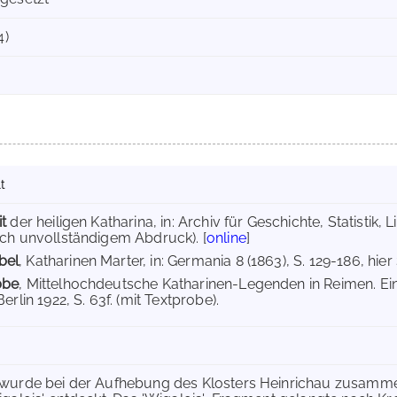
4)
t
t
der heiligen Katharina, in: Archiv für Geschichte, Statistik, 
ich unvollständigem Abdruck). [
online
]
bel
, Katharinen Marter, in: Germania 8 (1863), S. 129-186, hier S
bbe
, Mittelhochdeutsche Katharinen-Legenden in Reimen. E
Berlin 1922, S. 63f. (mit Textprobe).
wurde bei der Aufhebung des Klosters Heinrichau zusamme