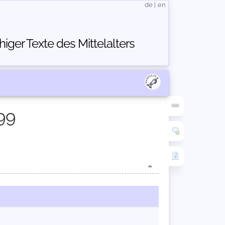
de
|
en
ger Texte des Mittelalters
99