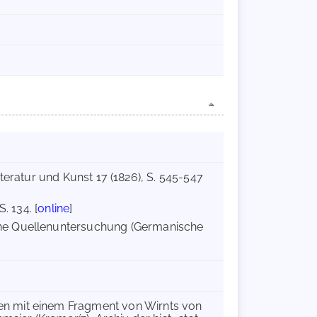
Literatur und Kunst 17 (1826), S. 545-547
. 134. [
online
]
ine Quellenuntersuchung (Germanische
n mit einem Fragment von Wirnts von