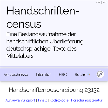
de
|
en
Handschriften­
census
Eine Bestandsaufnahme der
handschriftlichen Über­lieferung
deutschsprachiger Texte des
Mittelalters
Verzeichnisse
Literatur
HSC
Suche
Handschriftenbeschreibung 23132
Aufbewahrungsort
|
Inhalt
|
Kodikologie
|
Forschungsliteratur