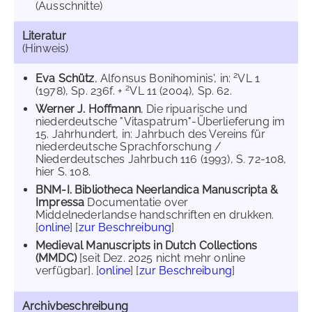
(Ausschnitte)
Literatur
(Hinweis)
2
Eva Schütz
, Alfonsus Bonihominis', in:
VL 1
2
(1978), Sp. 236f. +
VL 11 (2004), Sp. 62.
Werner J. Hoffmann
, Die ripuarische und
niederdeutsche "Vitaspatrum"-Überlieferung im
15. Jahrhundert, in: Jahrbuch des Vereins für
niederdeutsche Sprachforschung /
Niederdeutsches Jahrbuch 116 (1993), S. 72-108,
hier S. 108.
BNM-I. Bibliotheca Neerlandica Manuscripta &
Impressa
Documentatie over
Middelnederlandse handschriften en drukken.
[
online
] [
zur Beschreibung
]
Medieval Manuscripts in Dutch Collections
(MMDC)
[seit Dez. 2025 nicht mehr online
verfügbar]. [
online
] [
zur Beschreibung
]
Archivbeschreibung