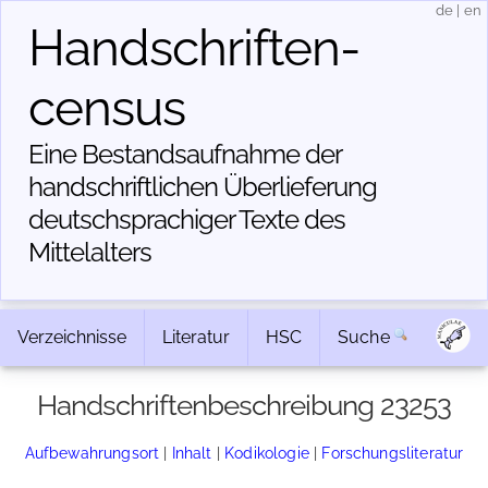
de
|
en
Handschriften­
census
Eine Bestandsaufnahme der
handschriftlichen Über­lieferung
deutschsprachiger Texte des
Mittelalters
Verzeichnisse
Literatur
HSC
Suche
Handschriftenbeschreibung 23253
Aufbewahrungsort
|
Inhalt
|
Kodikologie
|
Forschungsliteratur