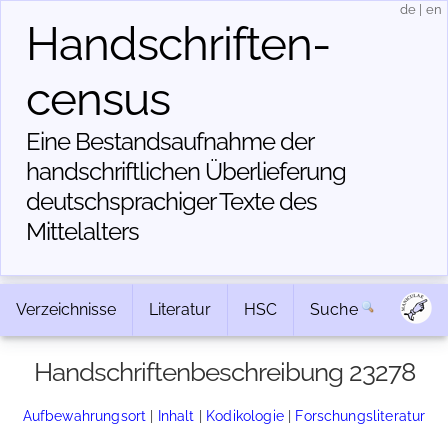
de
|
en
Handschriften­
census
Eine Bestandsaufnahme der
handschriftlichen Über­lieferung
deutschsprachiger Texte des
Mittelalters
Verzeichnisse
Literatur
HSC
Suche
Handschriftenbeschreibung 23278
Aufbewahrungsort
|
Inhalt
|
Kodikologie
|
Forschungsliteratur