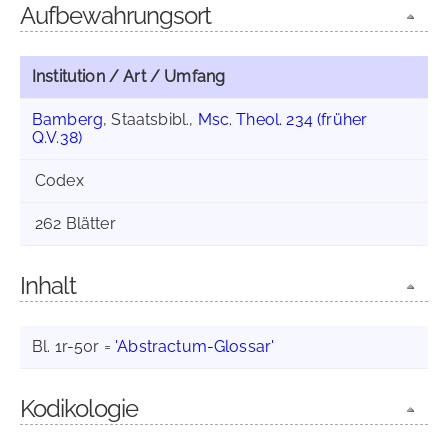
Aufbewahrungsort
Institution / Art / Umfang
Bamberg
, Staatsbibl.,
Msc. Theol. 234 (früher
Q.V.38)
Codex
262 Blätter
Inhalt
Bl. 1r-50r =
'Abstractum-Glossar'
Kodikologie