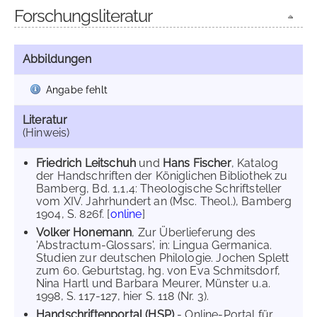
Forschungsliteratur
Abbildungen
Angabe fehlt
Literatur
(Hinweis)
Friedrich Leitschuh
und
Hans Fischer
, Katalog
der Handschriften der Königlichen Bibliothek zu
Bamberg, Bd. 1,1,4: Theologische Schriftsteller
vom XIV. Jahrhundert an (Msc. Theol.), Bamberg
1904, S. 826f. [
online
]
Volker Honemann
, Zur Überlieferung des
'Abstractum-Glossars', in: Lingua Germanica.
Studien zur deutschen Philologie. Jochen Splett
zum 60. Geburtstag, hg. von Eva Schmitsdorf,
Nina Hartl und Barbara Meurer, Münster u.a.
1998, S. 117-127, hier S. 118 (Nr. 3).
Handschriftenportal (HSP)
- Online-Portal für