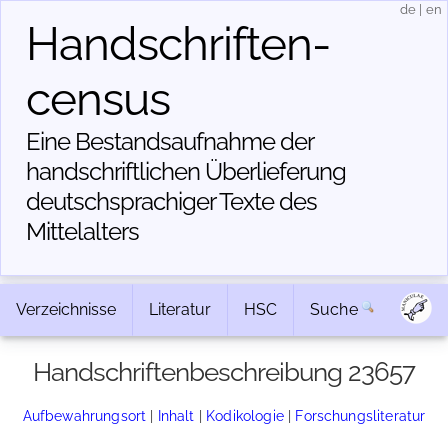
de
|
en
Handschriften­
census
Eine Bestandsaufnahme der
handschriftlichen Über­lieferung
deutschsprachiger Texte des
Mittelalters
Verzeichnisse
Literatur
HSC
Suche
Handschriftenbeschreibung 23657
Aufbewahrungsort
|
Inhalt
|
Kodikologie
|
Forschungsliteratur