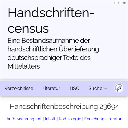
de
|
en
Handschriften­
census
Eine Bestandsaufnahme der
handschriftlichen Über­lieferung
deutschsprachiger Texte des
Mittelalters
Verzeichnisse
Literatur
HSC
Suche
Handschriftenbeschreibung 23694
Aufbewahrungsort
|
Inhalt
|
Kodikologie
|
Forschungsliteratur