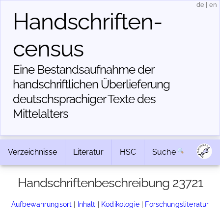
de
|
en
Handschriften­
census
Eine Bestandsaufnahme der
handschriftlichen Über­lieferung
deutschsprachiger Texte des
Mittelalters
Verzeichnisse
Literatur
HSC
Suche
Handschriftenbeschreibung 23721
Aufbewahrungsort
|
Inhalt
|
Kodikologie
|
Forschungsliteratur