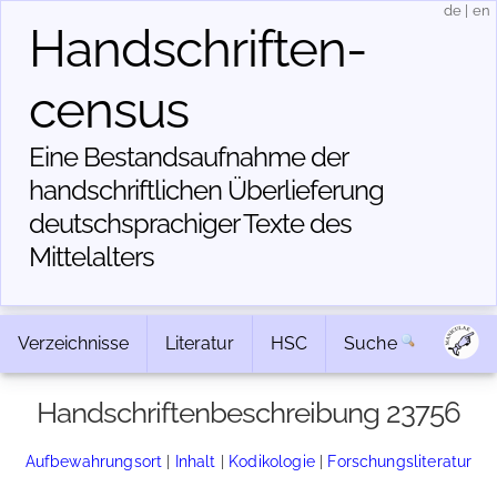
de
|
en
Handschriften­
census
Eine Bestandsaufnahme der
handschriftlichen Über­lieferung
deutschsprachiger Texte des
Mittelalters
Verzeichnisse
Literatur
HSC
Suche
Handschriftenbeschreibung 23756
Aufbewahrungsort
|
Inhalt
|
Kodikologie
|
Forschungsliteratur