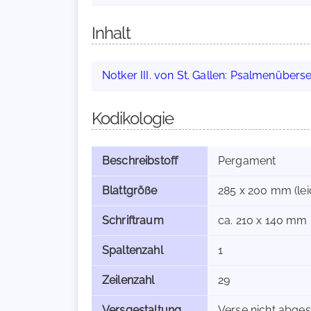
Inhalt
Notker III. von St. Gallen
:
Psalmenüberse
Kodikologie
Beschreibstoff
Pergament
Blattgröße
285 x 200 mm (lei
Schriftraum
ca. 210 x 140 mm
Spaltenzahl
1
Zeilenzahl
29
Versgestaltung
Verse nicht abges