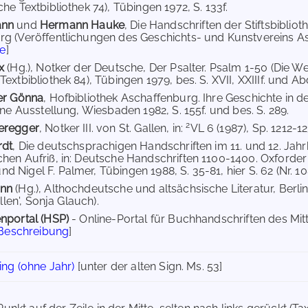
he Textbibliothek 74), Tübingen 1972, S. 133f.
ann
und
Hermann Hauke
, Die Handschriften der Stiftsbibliot
g (Veröffentlichungen des Geschichts- und Kunstvereins A
ne
]
ax
(Hg.), Notker der Deutsche, Der Psalter. Psalm 1-50 (Die 
extbibliothek 84), Tübingen 1979, bes. S. XVII, XXIIIf. und A
er Gönna
, Hofbibliothek Aschaffenburg. Ihre Geschichte in de
ine Ausstellung, Wiesbaden 1982, S. 155f. und bes. S. 289.
2
eregger
, Notker III. von St. Gallen, in:
VL 6 (1987), Sp. 1212-12
rdt
, Die deutschsprachigen Handschriften im 11. und 12. Jah
hen Aufriß, in: Deutsche Handschriften 1100-1400. Oxforder
 Nigel F. Palmer, Tübingen 1988, S. 35-81, hier S. 62 (Nr. 10
ann
(Hg.), Althochdeutsche und altsächsische Literatur, Berli
allen', Sonja Glauch).
nportal (HSP)
- Online-Portal für Buchhandschriften des Mi
 Beschreibung
]
ng (ohne Jahr)
[unter der alten Sign. Ms. 53]
g