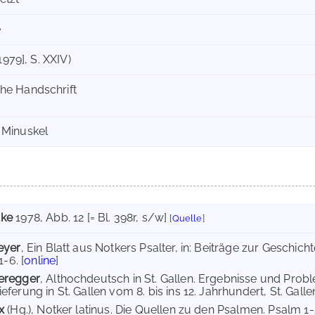
e
[1979], S. XXIV)
he Handschrift
 Minuskel
ke
1978
, Abb. 12 [= Bl. 398r, s/w]
[
Quelle
]
eyer
, Ein Blatt aus Notkers Psalter, in: Beiträge zur Geschi
1-6. [
online
]
eregger
, Althochdeutsch in St. Gallen. Ergebnisse und Pro
ferung in St. Gallen vom 8. bis ins 12. Jahrhundert, St. Gallen
ax
(Hg.), Notker latinus. Die Quellen zu den Psalmen. Psalm 