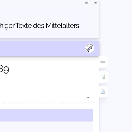
de
|
en
ger Texte des Mittelalters
89