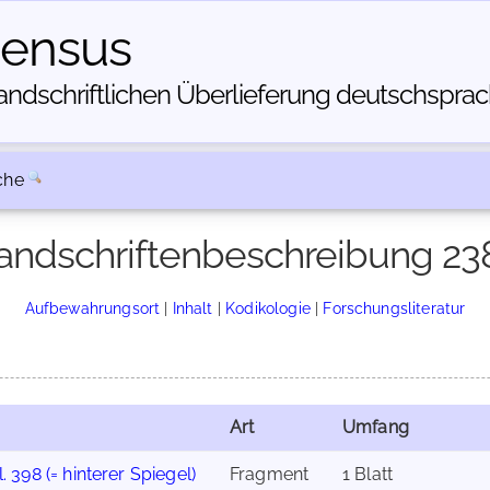
census
dschriftlichen Über­lieferung deutschsprachi
che
andschriftenbeschreibung 23
Aufbewahrungsort
|
Inhalt
|
Kodikologie
|
Forschungsliteratur
Art
Umfang
. 398 (= hinterer Spiegel)
Fragment
1 Blatt