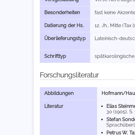
Besonderheiten
fast keine Akzent
Datierung der Hs.
12. Jh., Mitte (Tax 
Überlieferungstyp
Lateinisch-deutsc
Schrifttyp
spätkarolingische
Forschungsliteratur
Abbildungen
Hofmann/Hau
Literatur
Elias Steinm
30 (1905), S. 
Stefan Sond
Sprachüberlie
Petrus W. T