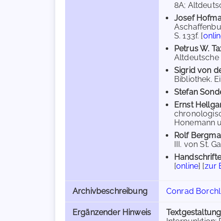
8A; Altdeutsc
Josef Hofm
Aschaffenbur
S. 133f. [
onli
Petrus W. T
Altdeutsche T
Sigrid von d
Bibliothek. E
Stefan Sond
Ernst Hellga
chronologisc
Honemann und
Rolf Bergm
III. von St. G
Handschrifte
[
online
] [
zur
Archivbeschreibung
Conrad Borchli
Ergänzender Hinweis
Textgestaltun