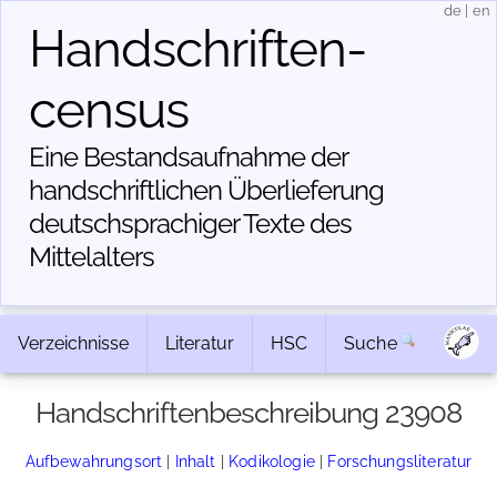
de
|
en
Handschriften­
census
Eine Bestandsaufnahme der
handschriftlichen Über­lieferung
deutschsprachiger Texte des
Mittelalters
Verzeichnisse
Literatur
HSC
Suche
Handschriftenbeschreibung 23908
Aufbewahrungsort
|
Inhalt
|
Kodikologie
|
Forschungsliteratur