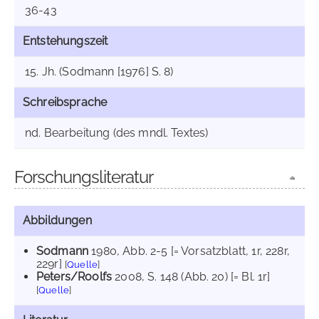
36-43
Entstehungszeit
15. Jh. (Sodmann [1976] S. 8)
Schreibsprache
nd. Bearbeitung (des mndl. Textes)
Forschungsliteratur
Abbildungen
Sodmann
1980
, Abb. 2-5 [= Vorsatzblatt, 1r, 228r,
229r]
[
Quelle
]
Peters/Roolfs
2008
, S. 148 (Abb. 20) [= Bl. 1r]
[
Quelle
]