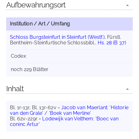
Aufbewahrungsort
Institution / Art / Umfang
Schloss Burgsteinfurt in Steinfurt (Westf.)
, Fürstl.
Bentheim-Steinfurtische Schlossbibl.,
Hs. 28 (B 37)
Codex
noch 229 Blätter
Inhalt
Bl. 1r-13r, Bl. 13r-62v =
Jacob van Maerlant
:
'Historie
van den Grale' / 'Boek van Merline'
Bl. 62v-229r =
Lodewijk van Velthem: 'Boec van
coninc Artur'