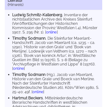
Literatur
(Hinweis)
Ludwig Schmitz-Kallenberg
, Inventare der
nichtstaatlichen Archive des Kreises Steinfurt
(Veröffentlichungen der Historischen
Kommission der Provinz Westfalen I,4), Münster
1907, S. 295 (Nr. 1). [
online
]
Timothy Sodmann
, Die Steinfurter Maerlant-
Handschrift: Jacob van Maerlant (ca. 1235 - ca.
1290), 'Historie van den Grale' und 'Boek van
Merlijne', Lodewijk van Velthem (ca. 1270 - nach
1326), 'Boek van koninck Artur', in: Westfälische
Quellen im Bild 11 (1976), S. 1-8 (Beilage zu
"Archivpflege in Westfalen und Lippe" 8 [1976]).
[
online
]
Timothy Sodmann
(Hg.), Jacob van Maerlant,
Historie van den Grale und Boeck van Merline.
Nach der Steinfurter Handschrift
(Niederdeutsche Studien 26), Köln/Wien 1980, S.
25-40; 49f. [
online
]
Hartmut Beckers
, Mittelniederdeutsche
literarische Handschriften in westfälischen
Adelsarchiven und -bibliotheken, in: