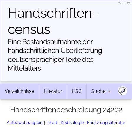
de
|
en
Handschriften­
census
Eine Bestandsaufnahme der
handschriftlichen Über­lieferung
deutschsprachiger Texte des
Mittelalters
Verzeichnisse
Literatur
HSC
Suche
Handschriftenbeschreibung 24292
Aufbewahrungsort
|
Inhalt
|
Kodikologie
|
Forschungsliteratur