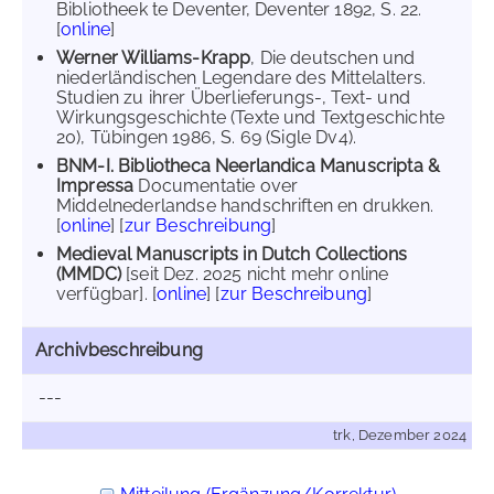
Bibliotheek te Deventer, Deventer 1892, S. 22.
[
online
]
Werner Williams-Krapp
, Die deutschen und
niederländischen Legendare des Mittelalters.
Studien zu ihrer Überlieferungs-, Text- und
Wirkungsgeschichte (Texte und Textgeschichte
20), Tübingen 1986, S. 69 (Sigle Dv4).
BNM-I. Bibliotheca Neerlandica Manuscripta &
Impressa
Documentatie over
Middelnederlandse handschriften en drukken.
[
online
] [
zur Beschreibung
]
Medieval Manuscripts in Dutch Collections
(MMDC)
[seit Dez. 2025 nicht mehr online
verfügbar]. [
online
] [
zur Beschreibung
]
Archivbeschreibung
---
trk, Dezember 2024