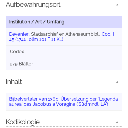
Aufbewahrungsort
Institution / Art / Umfang
Deventer
, Stadsarchief en Athenaeumbibl.,
Cod. I
45 (1746; olim 101 F 11 KL)
Codex
279 Blätter
Inhalt
Bijbelvertaler van 1360
:
Übersetzung der 'Legenda
aurea' des Jacobus a Voragine ('Südmndl. LA')
Kodikologie