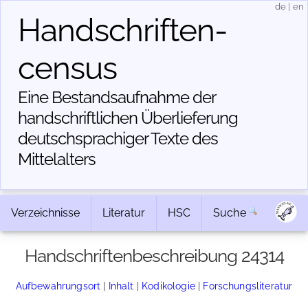
de
|
en
Handschriften­
census
Eine Bestandsaufnahme der
handschriftlichen Über­lieferung
deutschsprachiger Texte des
Mittelalters
Verzeichnisse
Literatur
HSC
Suche
Handschriftenbeschreibung 24314
Aufbewahrungsort
|
Inhalt
|
Kodikologie
|
Forschungsliteratur