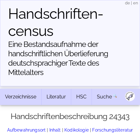
de
|
en
Handschriften­
census
Eine Bestandsaufnahme der
handschriftlichen Über­lieferung
deutschsprachiger Texte des
Mittelalters
Verzeichnisse
Literatur
HSC
Suche
Handschriftenbeschreibung 24343
Aufbewahrungsort
|
Inhalt
|
Kodikologie
|
Forschungsliteratur