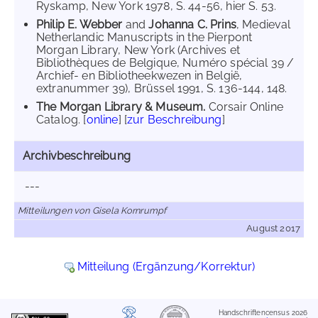
Ryskamp, New York 1978, S. 44-56, hier S. 53.
Philip E. Webber
and
Johanna C. Prins
, Medieval
Netherlandic Manuscripts in the Pierpont
Morgan Library, New York (Archives et
Bibliothèques de Belgique, Numéro spécial 39 /
Archief- en Bibliotheekwezen in België,
extranummer 39), Brüssel 1991, S. 136-144, 148.
The Morgan Library & Museum.
Corsair Online
Catalog. [
online
] [
zur Beschreibung
]
Archivbeschreibung
---
Mitteilungen von Gisela Kornrumpf
August 2017
Mitteilung (Ergänzung/Korrektur)
Handschriftencensus 2026