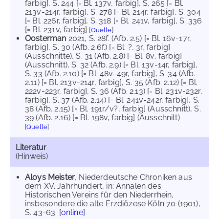
farbig]
, S. 244 [= Bl. 137v, farbig]
, S. 265 [= Bl.
213v-214r, farbig]
, S. 278 [= Bl. 214r, farbig]
, S. 304
[= Bl. 226r, farbig]
, S. 318 [= Bl. 241v, farbig]
, S. 336
[= Bl. 231v, farbig]
[
Quelle
]
Oosterman
2021
, S. 28f. (Afb. 2.5) [= Bl. 16v-17r,
farbig]
, S. 30 (Afb. 2.6f.) [= Bl. ?, 3r, farbig]
(Ausschnitte)
, S. 31 (Afb. 2.8) [= Bl. 8v, farbig]
(Ausschnitt)
, S. 32 (Afb. 2.9) [= Bl. 13v-14r, farbig]
,
S. 33 (Afb. 2.10) [= Bl. 48v-49r, farbig]
, S. 34 (Afb.
2.11) [= Bl. 213v-214r, farbig]
, S. 35 (Afb. 2.12) [= Bl.
222v-223r, farbig]
, S. 36 (Afb. 2.13) [= Bl. 231v-232r,
farbig]
, S. 37 (Afb. 2.14) [= Bl. 241v-242r, farbig]
, S.
38 (Afb. 2.15) [= Bl. 191r/v?, farbig] (Ausschnitt)
, S.
39 (Afb. 2.16) [= Bl. 198v, farbig] (Ausschnitt)
[
Quelle
]
Literatur
(Hinweis)
Aloys Meister
, Niederdeutsche Chroniken aus
dem XV. Jahrhundert, in: Annalen des
Historischen Vereins für den Niederrhein,
insbesondere die alte Erzdiözese Köln 70 (1901),
S. 43-63. [
online
]