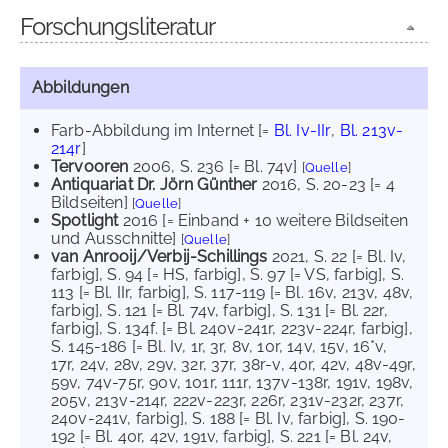
Forschungsliteratur
Abbildungen
Farb-Abbildung im Internet
[=
Bl. Iv-IIr
,
Bl. 213v-
214r
]
Tervooren
2006
, S. 236 [= Bl. 74v]
[
Quelle
]
Antiquariat Dr. Jörn Günther
2016
, S. 20-23 [= 4
Bildseiten]
[
Quelle
]
Spotlight
2016
[= Einband + 10 weitere Bildseiten
und Ausschnitte]
[
Quelle
]
van Anrooij/Verbij-Schillings
2021
, S. 22 [= Bl. Iv,
farbig]
, S. 94 [= HS, farbig]
, S. 97 [= VS, farbig]
, S.
113 [= Bl. IIr, farbig]
, S. 117-119 [= Bl. 16v, 213v, 48v,
farbig]
, S. 121 [= Bl. 74v, farbig]
, S. 131 [= Bl. 22r,
farbig]
, S. 134f. [= Bl. 240v-241r, 223v-224r, farbig]
,
S. 145-186 [= Bl. Iv, 1r, 3r, 8v, 10r, 14v, 15v, 16*v,
17r, 24v, 28v, 29v, 32r, 37r, 38r-v, 40r, 42v, 48v-49r,
59v, 74v-75r, 90v, 101r, 111r, 137v-138r, 191v, 198v,
205v, 213v-214r, 222v-223r, 226r, 231v-232r, 237r,
240v-241v, farbig]
, S. 188 [= Bl. Iv, farbig]
, S. 190-
192 [= Bl. 40r, 42v, 191v, farbig]
, S. 221 [= Bl. 24v,