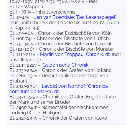
106v-109v, 212r-213r, 236v, Ir-XVIv = leer
Bl. Iv = Wappen
Bl. IIr-XIIIv = Inhaltsverzeichnis
Bl. 1r-42v =
Jan van Boendale
:
'Der Lekenspiegel'
(nur: Reimchronik der Päpste bis auf Leo IV., Buch
II, Kap. 44-49)
Bl. 49r-56v = Chronik der Erzbischöfe von Köln
Bl. 60r-74r = Chronik der Bischöfe von Lüttich
Bl. 75r-90v = Chronik der Bischöfe von Utrecht
Bl. 91r-106r = Chronik der Bischöfe von Münster
Bl. 111r-211v =
Martin von Troppau
:
Chronik, dt.
(nd.;
unvollständig)
Bl. 214r-222v =
'Geldernsche Chronik'
Bl. 223r-224v = Chronik der Grafen von Holland
Bl. 226r-231v = Reimchronik der Herzöge von
Brabant
Bl. 232r-236r =
Levold von Northof
:
'Chronica
comitum de Marka', dt.
Bl. 237r-239v = Chronik des Grafen Engelbert von
der Mark und seiner Brüder
Bl. 240r-241r = Namentafel der Nachkommen
Ludwig IX. des Heiligen
Bl. 242r-244v = Chronik der Grafen von Kleve