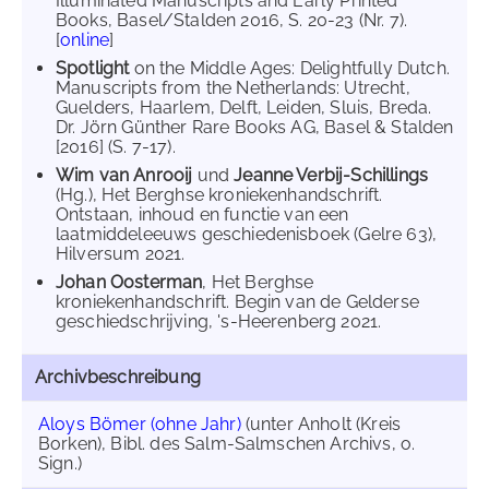
Illuminated Manuscripts and Early Printed
Books, Basel/Stalden 2016, S. 20-23 (Nr. 7).
[
online
]
Spotlight
on the Middle Ages: Delightfully Dutch.
Manuscripts from the Netherlands: Utrecht,
Guelders, Haarlem, Delft, Leiden, Sluis, Breda.
Dr. Jörn Günther Rare Books AG, Basel & Stalden
[2016] (S. 7-17).
Wim van Anrooij
und
Jeanne Verbij-Schillings
(Hg.), Het Berghse kroniekenhandschrift.
Ontstaan, inhoud en functie van een
laatmiddeleeuws geschiedenisboek (Gelre 63),
Hilversum 2021.
Johan Oosterman
, Het Berghse
kroniekenhandschrift. Begin van de Gelderse
geschiedschrijving, 's-Heerenberg 2021.
Archivbeschreibung
Aloys Bömer (ohne Jahr)
(unter Anholt (Kreis
Borken), Bibl. des Salm-Salmschen Archivs, o.
Sign.)