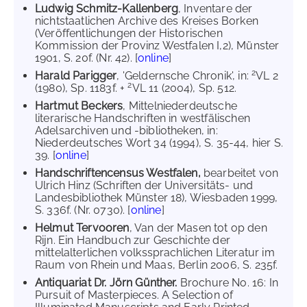
Ludwig Schmitz-Kallenberg
, Inventare der
nichtstaatlichen Archive des Kreises Borken
(Veröffentlichungen der Historischen
Kommission der Provinz Westfalen I,2), Münster
1901, S. 20f. (Nr. 42). [
online
]
2
Harald Parigger
, 'Geldernsche Chronik', in:
VL 2
2
(1980), Sp. 1183f. +
VL 11 (2004), Sp. 512.
Hartmut Beckers
, Mittelniederdeutsche
literarische Handschriften in westfälischen
Adelsarchiven und -bibliotheken, in:
Niederdeutsches Wort 34 (1994), S. 35-44, hier S.
39. [
online
]
Handschriftencensus Westfalen,
bearbeitet von
Ulrich Hinz (Schriften der Universitäts- und
Landesbibliothek Münster 18), Wiesbaden 1999,
S. 336f. (Nr. 0730). [
online
]
Helmut Tervooren
, Van der Masen tot op den
Rijn. Ein Handbuch zur Geschichte der
mittelalterlichen volkssprachlichen Literatur im
Raum von Rhein und Maas, Berlin 2006, S. 235f.
Antiquariat Dr. Jörn Günther.
Brochure No. 16: In
Pursuit of Masterpieces. A Selection of