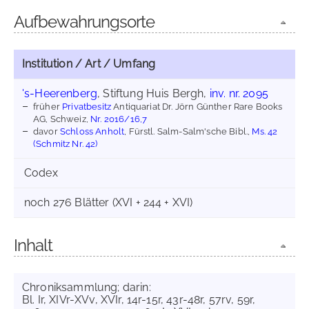
Aufbewahrungsorte
Institution / Art / Umfang
's-Heerenberg
, Stiftung Huis Bergh,
inv. nr. 2095
früher
Privatbesitz
Antiquariat Dr. Jörn Günther Rare Books
AG, Schweiz,
Nr. 2016/16,7
davor
Schloss Anholt
, Fürstl. Salm-Salm'sche Bibl.,
Ms. 42
(Schmitz Nr. 42)
Codex
noch 276 Blätter (XVI + 244 + XVI)
Inhalt
Chroniksammlung; darin:
Bl. Ir, XIVr-XVv, XVIr, 14r-15r, 43r-48r, 57rv, 59r,