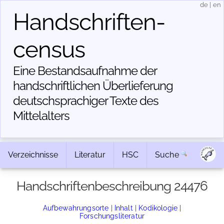
de
|
en
Handschriften­
census
Eine Bestandsaufnahme der
handschriftlichen Über­lieferung
deutschsprachiger Texte des
Mittelalters
Verzeichnisse
Literatur
HSC
Suche
Handschriftenbeschreibung 24476
Aufbewahrungsorte
|
Inhalt
|
Kodikologie
|
Forschungsliteratur