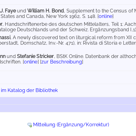
U. Faye
und
William H. Bond
, Supplement to the Census of
d States and Canada, New York 1962, S. 148. [
online
]
er
, Handschriftenerbe des deutschen Mittelalters, Teil 1: Aach
ataloge Deutschlands und der Schweiz. Ergänzungsband I,1),
massi
, A newly discovered text on liturgical reform from XII c
erstadt, Domschatz, Inv.-Nr. 471), in: Rivista di Storia e Letter
ann
und
Stefanie Stricker
, BStK Online. Datenbank der altho
chriften. [
online
] [
zur Beschreibung
]
 im Katalog der Bibliothek
Mitteilung (Ergänzung/Korrektur)