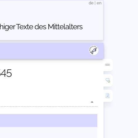
de
|
en
ger Texte des Mittelalters
545