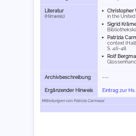
Literatur
Christopher 
(Hinweis)
in the Unite
Sigrid Kräm
Bibliotheksk
Patrizia Car
context (Halb
S. 46-48.
Rolf Bergm
Glossenhands
Archivbeschreibung
---
Ergänzender Hinweis
Eintrag zur Hs.
Mitteilungen von Patrizia Carmassi