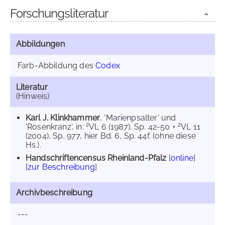
Forschungsliteratur
Abbildungen
Farb-Abbildung des
Codex
Literatur
(Hinweis)
Karl J. Klinkhammer
, 'Marienpsalter' und
2
2
'Rosenkranz', in:
VL 6 (1987), Sp. 42-50 +
VL 11
(2004), Sp. 977, hier Bd. 6, Sp. 44f. (ohne diese
Hs.).
Handschriftencensus Rheinland-Pfalz
[
online
]
[
zur Beschreibung
]
Archivbeschreibung
---