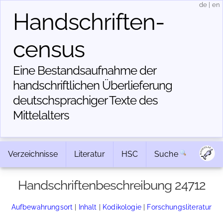
de
|
en
Handschriften­
census
Eine Bestandsaufnahme der
handschriftlichen Über­lieferung
deutschsprachiger Texte des
Mittelalters
Verzeichnisse
Literatur
HSC
Suche
Handschriftenbeschreibung 24712
Aufbewahrungsort
|
Inhalt
|
Kodikologie
|
Forschungsliteratur