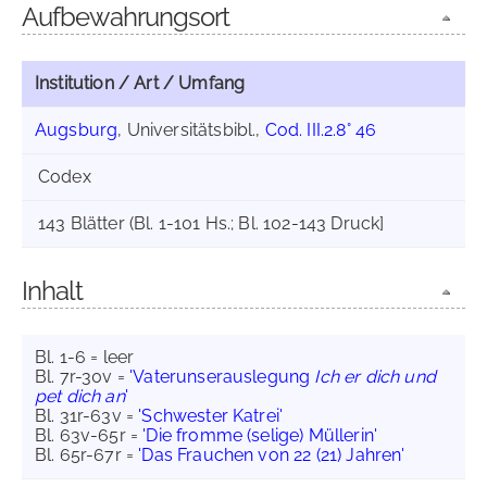
Aufbewahrungsort
Institution / Art / Umfang
Augsburg
, Universitätsbibl.,
Cod. III.2.8° 46
Codex
143 Blätter (Bl. 1-101 Hs.; Bl. 102-143 Druck]
Inhalt
Bl. 1-6 = leer
Bl. 7r-30v =
'Vaterunserauslegung
Ich er dich und
pet dich an
'
Bl. 31r-63v =
'Schwester Katrei'
Bl. 63v-65r =
'Die fromme (selige) Müllerin'
Bl. 65r-67r =
'Das Frauchen von 22 (21) Jahren'