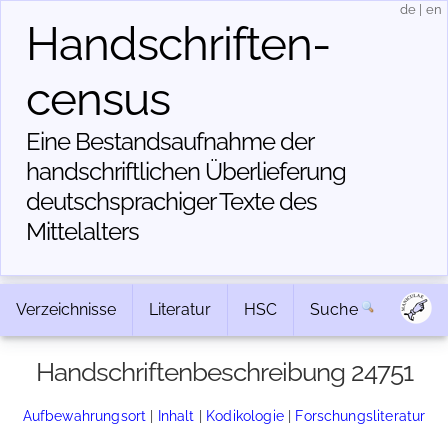
de
|
en
Handschriften­
census
Eine Bestandsaufnahme der
handschriftlichen Über­lieferung
deutschsprachiger Texte des
Mittelalters
Verzeichnisse
Literatur
HSC
Suche
Handschriftenbeschreibung 24751
Aufbewahrungsort
|
Inhalt
|
Kodikologie
|
Forschungsliteratur