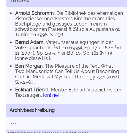
(Hinweis)
Arnold Schromm
, Die Bibliothek des ehemaligen
Zisterzienserinnenklosters Kirchheim am Ries.
Buchpflege und geistiges Leben in einem
schwäbischen Frauenstift (Studia Augustana 9),
Tübingen 1998, S. 256.
Bernd Adam
, Vaterunserauslegungen in der
2
2
Volkssprache, in:
VL 10 (1999), Sp. 170-182 +
VL
11 (2004), Sp. 1595, hier Bd. 10, Sp. 181 (Nr. 9)
[ohne diese Hs.].
Ben Morgan
, The Pleasure of the Text: What
Two Manuscripts Can Tell Us About Becoming
God, in: Medieval Mystical Theology 23,1 (2014),
S. 52–64.
Eckhart Triebel
, Meister Eckhart. Verzeichnis der
Textzeugen. [
online
]
Archivbeschreibung
---