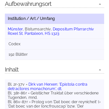
Aufbewahrungsort
Institution / Art / Umfang
Münster
, Bistumsarchiv,
Depositum Pfarrarchiv
Roxel St. Pantaleon, HS 1323
Codex
192 Blätter
Inhalt
Bl. 2r-37v =
Dirk van Herxen
:
'Epistola contra
detractores monachorum', dt.
Bl. 38r-86r = Geistlicher Traktat über verschiedene
Tugenden, mnd.
Bl. 86v-87r = Prolog von 'Dat boec der reynicheit' (=
'Dat boec van der Ioncfrouscap' bzw. 'Der