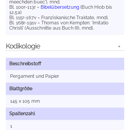
meechden buec'), mnd.
Bl. 100r-113r =
Bibelübersetzung
(Buch Hiob bis
12,5a)
Bl. 115r-167v = Franziskanische Traktate, mndl.
Bl. 168r-191v = Thomas von Kempten: 'Imitatio
Christi' (Ausschnitte aus Buch III), mndl.
Kodikologie
Beschreibstoff
Pergament und Papier
Blattgröße
145 x 105 mm
Spaltenzahl
1