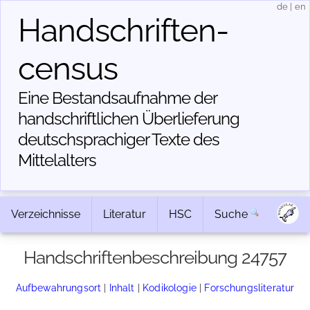
de
|
en
Handschriften­
census
Eine Bestandsaufnahme der
handschriftlichen Über­lieferung
deutschsprachiger Texte des
Mittelalters
Verzeichnisse
Literatur
HSC
Suche
Handschriftenbeschreibung 24757
Aufbewahrungsort
|
Inhalt
|
Kodikologie
|
Forschungsliteratur