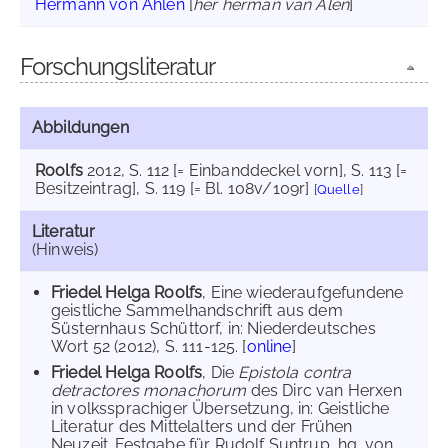
Hermann von Ahlen
[
her herman van Alen
]
Forschungsliteratur
Abbildungen
Roolfs
2012
, S. 112 [= Einbanddeckel vorn]
, S. 113 [=
Besitzeintrag]
, S. 119 [= Bl. 108v/109r]
[
Quelle
]
Literatur
(Hinweis)
Friedel Helga Roolfs
, Eine wiederaufgefundene
geistliche Sammelhandschrift aus dem
Süsternhaus Schüttorf, in: Niederdeutsches
Wort 52 (2012), S. 111-125. [
online
]
Friedel Helga Roolfs
, Die
Epistola contra
detractores monachorum
des Dirc van Herxen
in volkssprachiger Übersetzung, in: Geistliche
Literatur des Mittelalters und der Frühen
Neuzeit. Festgabe für Rudolf Suntrup, hg. von