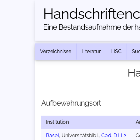
Handschriften­
Eine Bestandsaufnahme der han
Verzeichnisse
Literatur
HSC
Su
Ha
Aufbewahrungsort
Institution
A
Basel
, Universitätsbibl.,
Cod. D III 2
C