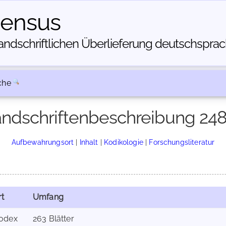
census
dschriftlichen Über­lieferung deutschsprachi
che
ndschriftenbeschreibung 24
Aufbewahrungsort
|
Inhalt
|
Kodikologie
|
Forschungsliteratur
rt
Umfang
odex
263 Blätter