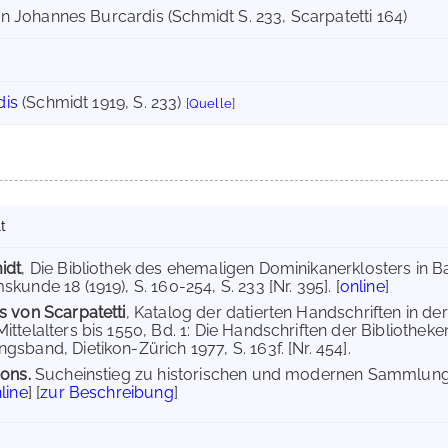
 Johannes Burcardis (Schmidt S. 233, Scarpatetti 164)
dis
(Schmidt 1919, S. 233)
[
Quelle
]
t
idt
, Die Bibliothek des ehemaligen Dominikanerklosters in Bas
kunde 18 (1919), S. 160-254, S. 233 [Nr. 395]. [
online
]
s von Scarpatetti
, Katalog der datierten Handschriften in der
ittelalters bis 1550, Bd. 1: Die Handschriften der Bibliothek
sband, Dietikon-Zürich 1977, S. 163f. [Nr. 454].
ions.
Sucheinstieg zu historischen und modernen Sammlunge
line
] [
zur Beschreibung
]