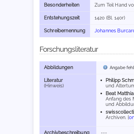
Besonderheiten
Zum Teil Hand von
Entstehungszeit
1420 (Bl. 140r)
Schreibernennung
Johannes Burcar
Forschungsliteratur
Abbildungen
Angabe fehl
Literatur
Philipp Schm
(Hinweis)
und Altertums
Beat Matthia
Anfang des M
und Abbildung
swisscollect
Archiven. [
on
Archivbeschreibung
---