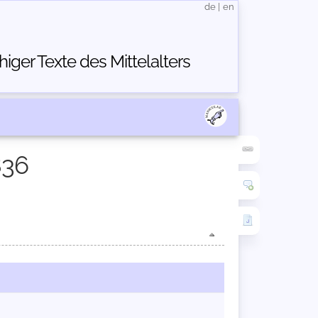
de
|
en
ger Texte des Mittelalters
836