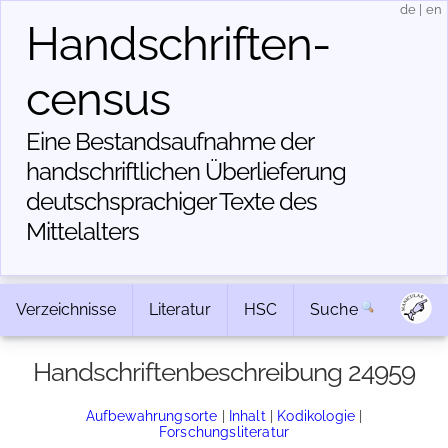
de
|
en
Handschriften­
census
Eine Bestandsaufnahme der
handschriftlichen Über­lieferung
deutschsprachiger Texte des
Mittelalters
Verzeichnisse
Literatur
HSC
Suche
Handschriftenbeschreibung 24959
Aufbewahrungsorte
|
Inhalt
|
Kodikologie
|
Forschungsliteratur